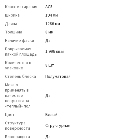
Класс истирания
АС5
Ширина
194 мм
Длина
1286 мм
Толщина
8 мм
Наличие фаски
Да
Покрываемая
1.996 кв.м
пачкой площадь
Количество в
8 шт
упаковке
Степень блеска
Полуматовая
Можно
применять в
качестве
Да
покрытия на
«теплый» пол
Цвет
Белый
Структура
Структурная
поверхности
Влагозащита
Да