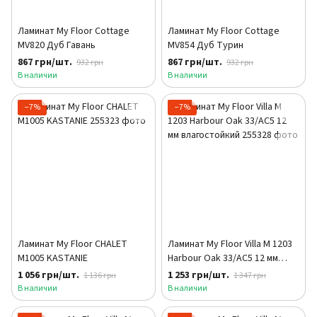
Ламинат My Floor Cottage
Ламинат My Floor Cottage
MV820 Дуб Гавань
MV854 Дуб Турин
867 грн/шт.
867 грн/шт.
932 грн
932 грн
В наличии
В наличии
−7%
−7%
Ламинат My Floor CHALET
Ламинат My Floor Villa M 1203
M1005 KASTANIE
Harbour Oak 33/АС5 12 мм
влагостойкий
1 056 грн/шт.
1 253 грн/шт.
1 136 грн
1 347 грн
В наличии
В наличии