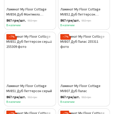
Ламинат My Floor Cottage
Ламинат My Floor Cottage
MV856 Дуб Монтмело
MV852 Дуб Петтерсон
натуральный
бежевый
867 грн/шт.
867 грн/шт.
932 грн
932 грн
В наличии
В наличии
−7%
−7%
Ламинат My Floor Cottage
Ламинат My Floor Cottage
MV851 Дуб Петтерсон серый
MV807 Дуб Палас
867 грн/шт.
867 грн/шт.
932 грн
932 грн
В наличии
В наличии
−7%
−7%