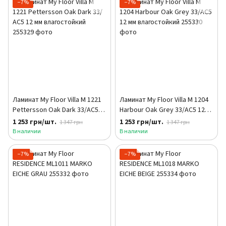
−7%
−7%
Ламинат My Floor Villa M 1221
Ламинат My Floor Villa M 1204
Pettersson Oak Dark 33/АС5
Harbour Oak Grey 33/АС5 12
12 мм влагостойкий
мм влагостойкий
1 253 грн/шт.
1 253 грн/шт.
1 347 грн
1 347 грн
В наличии
В наличии
−7%
−7%