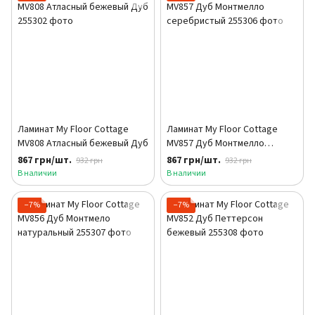
Ламинат My Floor Cottage
Ламинат My Floor Cottage
MV808 Атласный бежевый Дуб
MV857 Дуб Монтмелло
серебристый
867 грн/шт.
867 грн/шт.
932 грн
932 грн
В наличии
В наличии
−7%
−7%