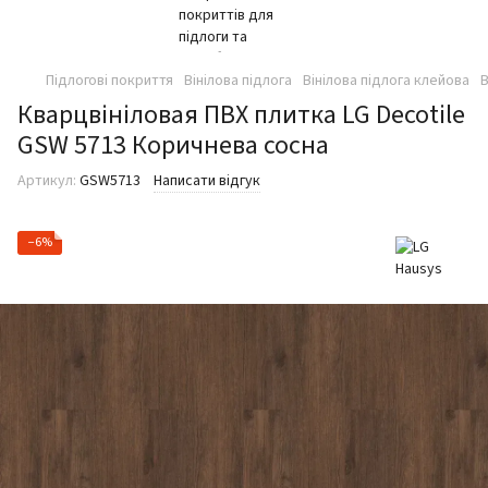
Підлогові покриття
Вінілова підлога
Вінілова підлога клейова
В
Кварцвініловая ПВХ плитка LG Decotile
GSW 5713 Коричнева сосна
Артикул:
GSW5713
Написати відгук
−6%