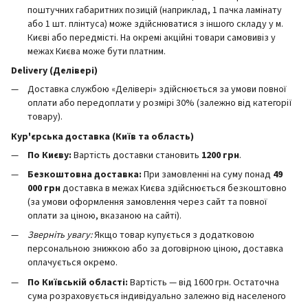
поштучних габаритних позицій (наприклад, 1 пачка ламінату
або 1 шт. плінтуса) може здійснюватися з іншого складу у м.
Києві або передмісті. На окремі акційні товари самовивіз у
межах Києва може бути платним.
Delivery (Делівері)
Доставка службою «Делівері» здійснюється за умови повної
оплати або передоплати у розмірі 30% (залежно від категорії
товару).
Кур'єрська доставка (Київ та область)
По Києву:
Вартість доставки становить
12
00 грн
.
Безкоштовна доставка:
При замовленні на суму понад
49
000 грн
доставка в межах Києва здійснюється безкоштовно
(за умови оформлення замовлення через сайт та повної
оплати за ціною, вказаною на сайті).
Зверніть увагу:
Якщо товар купується з додатковою
персональною знижкою або за договірною ціною, доставка
оплачується окремо.
По Київській області:
Вартість — від 1600 грн. Остаточна
сума розраховується індивідуально залежно від населеного