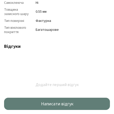
Самоклеюча
Ні
Товщина
0.55 мм
захисного шару
Тип поверхні
Фактурна
Тип вінілового
Багатошарове
покриття
Відгуки
Додайте перший відгук
Написати відгук