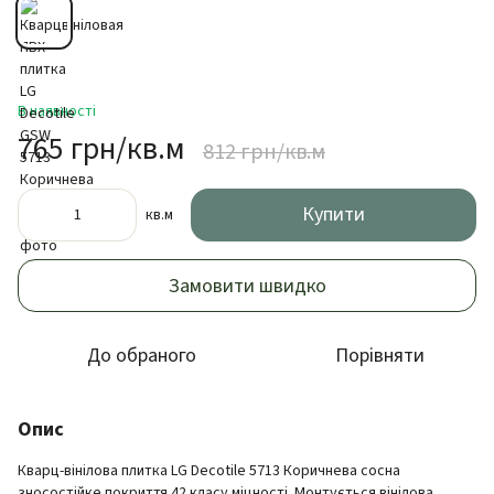
В наявності
765 грн/кв.м
812 грн/кв.м
Купити
кв.м
Замовити швидко
До обраного
Порівняти
Опис
Кварц-вінілова плитка LG Decotile 5713 Коричнева сосна
зносостійке покриття 42 класу міцності. Монтується вінілова