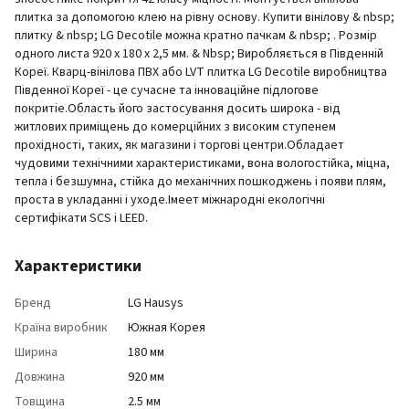
плитка за допомогою клею на рівну основу. Купити вінілову & nbsp;
плитку & nbsp; LG Decotile можна кратно пачкам & nbsp; . Розмір
одного листа 920 х 180 х 2,5 мм. & Nbsp; Виробляється в Південній
Кореї. Кварц-вінілова ПВХ або LVT плитка LG Decotile виробництва
Південної Кореї - це сучасне та інноваційне підлогове
покритіе.Область його застосування досить широка - від
житлових приміщень до комерційних з високим ступенем
прохідності, таких, як магазини і торгові центри.Обладает
чудовими технічними характеристиками, вона вологостійка, міцна,
тепла і безшумна, стійка до механічних пошкоджень і появи плям,
проста в укладанні і уходе.Імеет міжнародні екологічні
сертифікати SCS і LEED.
Характеристики
Бренд
LG Hausys
Країна виробник
Южная Корея
Ширина
180 мм
Довжина
920 мм
Товщина
2.5 мм