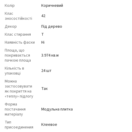
Колір
Коричневий
Клас
42
зносостійкості
Декор
Під дерево
Клас стирання
Т
Наявність фаски
Ні
Площа, що
покривається
3.974 кв.м
пачкою площа
Кількість в
24 шт
упаковці
Можна
застосовувати
Так
як покриття на
«теплу» підлогу
Форма
постачання
Модульна плитка
матеріалу
Тип
Клеевое
присоединения