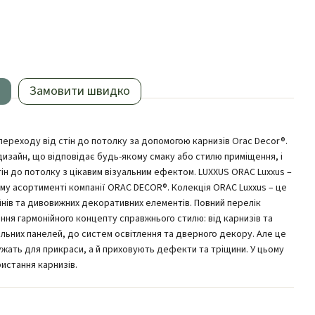
Замовити швидко
переходу від стін до потолку за допомогою карнизів Orac Decor®.
дизайн, що відповідає будь-якому смаку або стилю приміщення, і
ін до потолку з цікавим візуальним ефектом. LUXXUS ORAC Luxxus –
му асортименті компанії ORAC DECOR®. Колекція ORAC Luxxus – це
нів та дивовижних декоративних елементів. Повний перелік
ння гармонійного концепту справжнього стилю: від карнизів та
альних панелей, до систем освітлення та дверного декору. Але це
ужать для прикраси, а й приховують дефекти та тріщини. У цьому
истання карнизів.