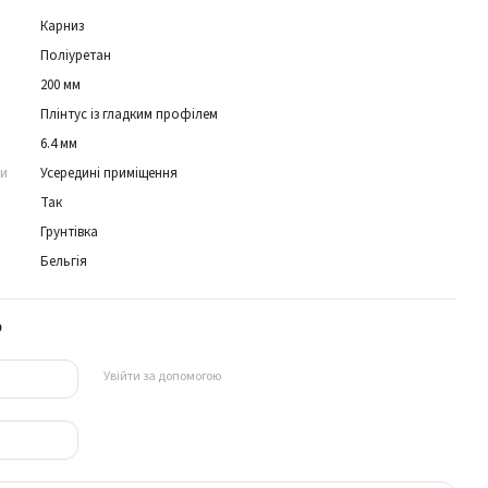
Карниз
Поліуретан
200 мм
Плінтус із гладким профілем
6.4 мм
ни
Усередині приміщення
Так
Грунтівка
Бельгія
р
Увійти за допомогою