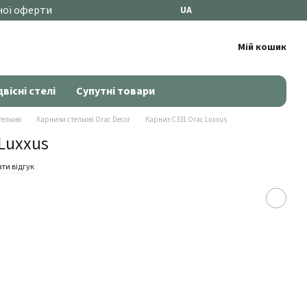
ної оферти
UA
Мій кошик
двісні стелі
Супутні товари
ельові
Карнизи стельові Orac Decor
Карниз C331 Orac Luxxus
Luxxus
ти відгук