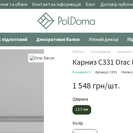
ння та обмін
Контактна інформація
Блог
Договір публіч
с підлоговий
Декоративні балки
Ліпний декор
Пі
PolDoma
Ліпний декор
Карнизи ст
Карниз C331 Orac 
В наявності
Артикул: C331
Написа
1 548 грн/шт.
Ширина
13.5 мм
Колір