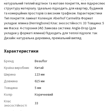
натуральний теплий відтінок та матове покриття, яке підкреслює
структуру матеріалу. Ідеально підходить для квартир, будинків
та комерційних просторів із високим трафіком. Характеристики
Тип покриття: ламінат Колекція: Aberhof Carmelita Формат
укладки: ялинка (Herringbone) Клас зносостійкості: 33 Товщина: 5
мм Фаска: 4-стороння (4V) Замкова система: Angle-Drop (для
укладки у форматі ялинки) Підходить для теплої підлоги: так
Дизайн: натуральна деревина, преміальний вигляд
Характеристики
Бренд
Beauflor
Країна виробник
Китай
Ширина
123 мм
Довжина
615 мм
Товщина
5 мм
Колір
Коричневий
Клас
33
зносостійкості