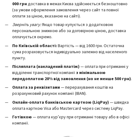
000 грн
доставка в межах Києва здійснюється безкоштовно
(за умови оформлення замовлення через сайт та повної
оплати за ціною, вказаною на сайті).
Зверніть увагу:
Якщо товар купується з додатковою
персональною знижкою або за договірною ціною, доставка
оплачується окремо.
По Київській області:
Вартість — від 1600 грн. Остаточна
сума розраховується індивідуально залежно від населеного
пункту.
Післяплата (накладений платіж)
— оплата при отриманні у
відділенні транспортної компанії
з мінімальною
передоплатою 20% від замовлення (но не менше 500 грн)
.
Оплата за реквізитами
— перерахування коштів на
розрахунковий рахунок компанії (IBAN).
Онлайн-оплата банківською карткою (LiqPay)
— швидка
оплата карткою Visa або Mastercard через систему LiqPay.
Готівкою
— оплата кур’єру при отриманні товару або в офісі
компанії.