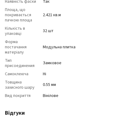
Наявність фаски
Так
Площа, що
покривається
2.421 кв.м
пачкою площа
Кількість в
32 шт
упаковці
Форма
постачання
Модульна плитка
матеріалу
Тип
Замковое
присоединения
Самоклеюча
Ні
Товщина
0.55 мм
захисного шару
Вид покриття
Вінілове
Відгуки