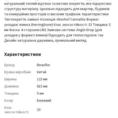
натуральний теплий відтінок та матове покриття, яке підкреслює
структуру матеріалу. Ідеально підходить для квартир, будинків
та комерційних просторів із високим трафіком. Характеристики
Тип покриття: ламінат Колекція: Aberhof Carmelita Формат
укладки: ялинка (Herringbone) Клас зносостійкості: 33 Товщина: 5
мм Фаска: 4-стороння (4V) Замкова система: Angle-Drop (для
укладки у форматі ялинки) Підходить для теплої підлоги: так
Дизайн: натуральна деревина, преміальний вигляд
Характеристики
Бренд
Beauflor
Країна виробник
Китай
Ширина
123 мм
Довжина
615 мм
Товщина
5 мм
Колір
Бежевий
Клас
33
зносостійкості