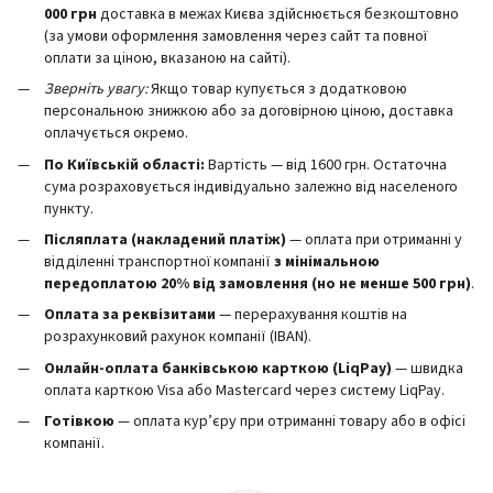
000 грн
доставка в межах Києва здійснюється безкоштовно
(за умови оформлення замовлення через сайт та повної
оплати за ціною, вказаною на сайті).
Зверніть увагу:
Якщо товар купується з додатковою
персональною знижкою або за договірною ціною, доставка
оплачується окремо.
По Київській області:
Вартість — від 1600 грн. Остаточна
сума розраховується індивідуально залежно від населеного
пункту.
Післяплата (накладений платіж)
— оплата при отриманні у
відділенні транспортної компанії
з мінімальною
передоплатою 20% від замовлення (но не менше 500 грн)
.
Оплата за реквізитами
— перерахування коштів на
розрахунковий рахунок компанії (IBAN).
Онлайн-оплата банківською карткою (LiqPay)
— швидка
оплата карткою Visa або Mastercard через систему LiqPay.
Готівкою
— оплата кур’єру при отриманні товару або в офісі
компанії.