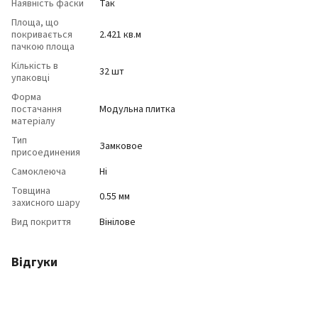
Наявність фаски
Так
Площа, що
покривається
2.421 кв.м
пачкою площа
Кількість в
32 шт
упаковці
Форма
постачання
Модульна плитка
матеріалу
Тип
Замковое
присоединения
Самоклеюча
Ні
Товщина
0.55 мм
захисного шару
Вид покриття
Вінілове
Відгуки