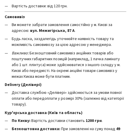
Вартість доставки: від 120 грн.
Самовивіз
Ви можете забрати замовлення самостійно у м. Києві за
адресою:
вул. Межигірська, 87 А
.
Будь ласка, заздалегідь уточнюйте наявність товару та
можливість самовивозу за цією адресою у менеджера.
Важливо:
Безкоштовний самовивіз акційних товарів або
поштучних габаритних позицій (наприклад, 1 пачка ламінату
або 1 шт. плінтуса) може здійснюватися з іншого складу у м.
Києві або передмісті. На окремі акційні товари самовивіз у
межах Києва може бути платним.
Delivery (Делівері)
Доставка службою «Делівері» здійснюється за умови повної
оплати або передоплати у розмірі 30% (залежно від категорії
товару).
Кур'єрська доставка (Київ та область)
По Києву:
Вартість доставки становить
12
00 грн
.
Безкоштовна доставка:
При замовленні на суму понад
49