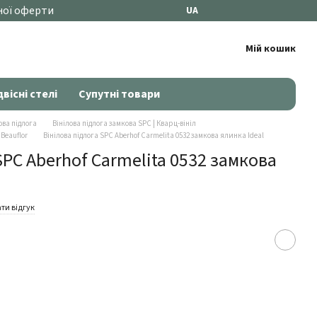
ної оферти
UA
Мій кошик
двісні стелі
Супутні товари
ова підлога
Вінілова підлога замкова SPC | Кварц-вініл
 Beauflor
Вінілова підлога SPC Aberhof Carmelita 0532 замкова ялинка Ideal
SPC Aberhof Carmelita 0532 замкова
ти відгук