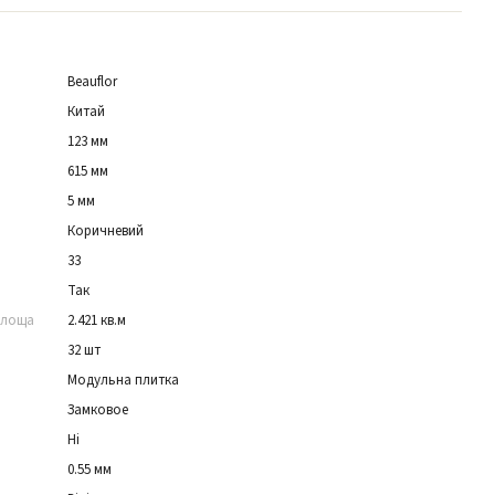
Beauflor
Китай
123 мм
615 мм
5 мм
Коричневий
33
Так
площа
2.421 кв.м
32 шт
Модульна плитка
Замковое
Ні
0.55 мм