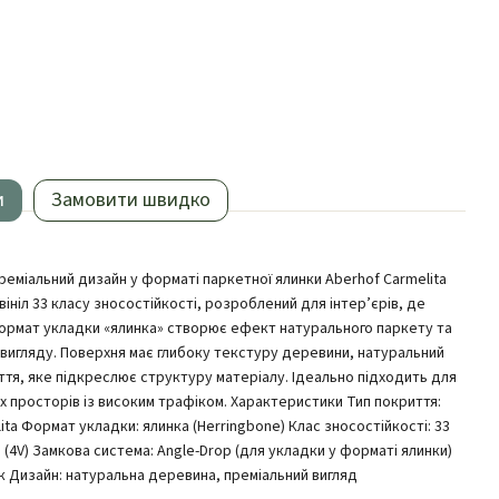
и
Замовити швидко
преміальний дизайн у форматі паркетної ялинки Aberhof Carmelita
ініл 33 класу зносостійкості, розроблений для інтер’єрів, де
. Формат укладки «ялинка» створює ефект натурального паркету та
вигляду. Поверхня має глибоку текстуру деревини, натуральний
ття, яке підкреслює структуру матеріалу. Ідеально підходить для
х просторів із високим трафіком. Характеристики Тип покриття:
ita Формат укладки: ялинка (Herringbone) Клас зносостійкості: 33
 (4V) Замкова система: Angle-Drop (для укладки у форматі ялинки)
ак Дизайн: натуральна деревина, преміальний вигляд