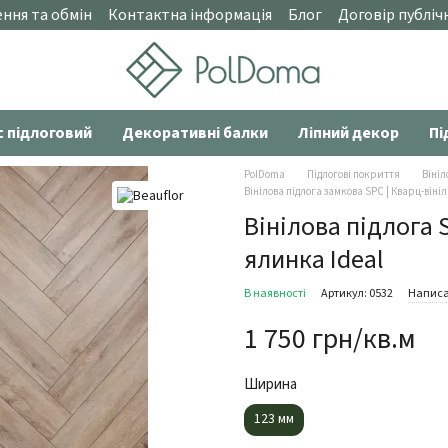
ння та обмін
Контактна інформація
Блог
Договір публіч
с підлоговий
Декоративні балки
Ліпний декор
Пі
PolDoma
Підлогові покриття
Вініл
Вінілова підлога замкова SPC | Кварц-вініл
Вінілова підлога 
ялинка Ideal
В наявності
Артикул: 0532
Написа
1 750 грн/кв.м
Ширина
123 мм