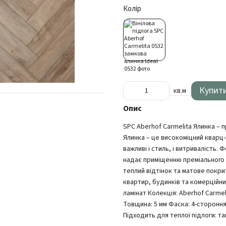
Колір
Купит
кв.м
Опис
SPC Aberhof Carmelita Ялинка – 
Ялинка – це високоміцний кварц-в
важливі і стиль, і витривалість
надає приміщенню преміального 
теплий відтінок та матове покри
квартир, будинків та комерційни
ламінат Колекція: Aberhof Carmel
Товщина: 5 мм Фаска: 4-стороння
Підходить для теплої підлоги: т