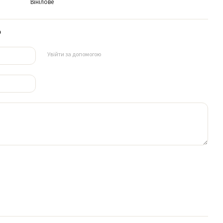
Вінілове
р
Увійти за допомогою