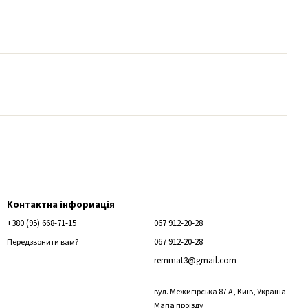
Контактна інформація
+380 (95) 668-71-15
067 912-20-28
067 912-20-28
Передзвонити вам?
remmat3@gmail.com
вул. Межигірська 87 А, Київ, Україна
Мапа проїзду