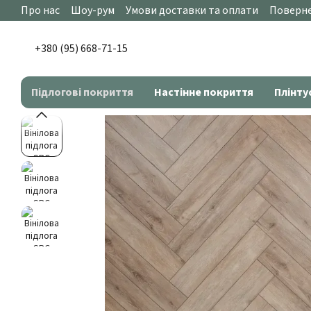
Перейти до основного контенту
Про нас
Шоу-рум
Умови доставки та оплати
Поверне
+380 (95) 668-71-15
Підлогові покриття
Настінне покриття
Плінту