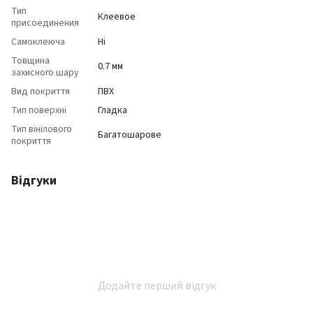
Тип
Клеевое
присоединения
Самоклеюча
Ні
Товщина
0.7 мм
захисного шару
Вид покриття
ПВХ
Тип поверхні
Гладка
Тип вінілового
Багатошарове
покриття
Відгуки
Додайте перший відгук