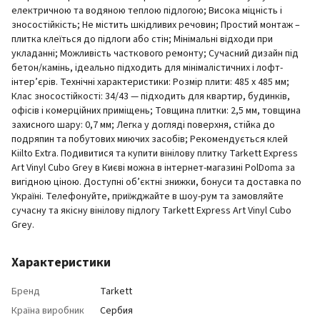
електричною та водяною теплою підлогою; Висока міцність і
зносостійкість; Не містить шкідливих речовин; Простий монтаж –
плитка клеїться до підлоги або стін; Мінімальні відходи при
укладанні; Можливість часткового ремонту; Сучасний дизайн під
бетон/камінь, ідеально підходить для мінімалістичних і лофт-
інтер’єрів. Технічні характеристики: Розмір плити: 485 х 485 мм;
Клас зносостійкості: 34/43 — підходить для квартир, будинків,
офісів і комерційних приміщень; Товщина плитки: 2,5 мм, товщина
захисного шару: 0,7 мм; Легка у догляді поверхня, стійка до
подряпин та побутових миючих засобів; Рекомендується клей
Kiilto Extra. Подивитися та купити вінілову плитку Tarkett Express
Art Vinyl Cubo Grey в Києві можна в інтернет-магазині PolDoma за
вигідною ціною. Доступні об’єктні знижки, бонуси та доставка по
Україні. Телефонуйте, приїжджайте в шоу-рум та замовляйте
сучасну та якісну вінілову підлогу Tarkett Express Art Vinyl Cubo
Grey.
Характеристики
Бренд
Tarkett
Країна виробник
Сербия