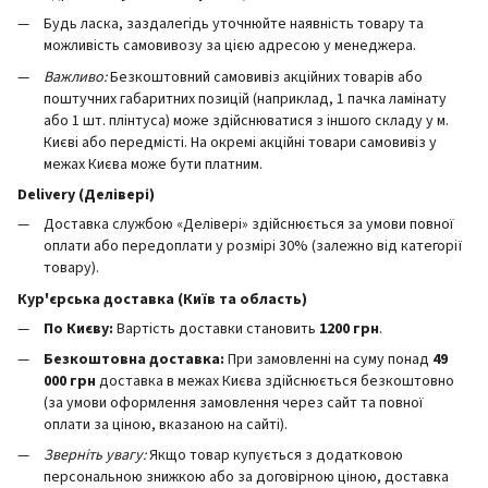
Будь ласка, заздалегідь уточнюйте наявність товару та
можливість самовивозу за цією адресою у менеджера.
Важливо:
Безкоштовний самовивіз акційних товарів або
поштучних габаритних позицій (наприклад, 1 пачка ламінату
або 1 шт. плінтуса) може здійснюватися з іншого складу у м.
Києві або передмісті. На окремі акційні товари самовивіз у
межах Києва може бути платним.
Delivery (Делівері)
Доставка службою «Делівері» здійснюється за умови повної
оплати або передоплати у розмірі 30% (залежно від категорії
товару).
Кур'єрська доставка (Київ та область)
По Києву:
Вартість доставки становить
12
00 грн
.
Безкоштовна доставка:
При замовленні на суму понад
49
000 грн
доставка в межах Києва здійснюється безкоштовно
(за умови оформлення замовлення через сайт та повної
оплати за ціною, вказаною на сайті).
Зверніть увагу:
Якщо товар купується з додатковою
персональною знижкою або за договірною ціною, доставка