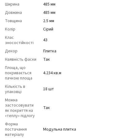
Ширина
485 мм
Довжина
485 мм
Товщина
2.5 мм
Колір
Сірий
Клас
43
зносостійкості
Декор
Плитка
Наявність фаски
Так
Площа, що
покривається
4.234 кв.м
пачкою площа
Кількість в
18 шт
упаковці
Можна
застосовувати
Так
як покриття на
«теплу» підлогу
Форма
постачання
Модульна плитка
матеріалу