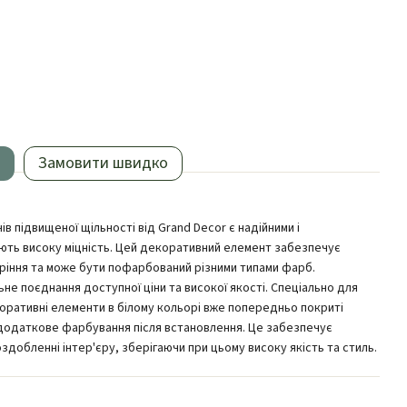
Замовити швидко
ів підвищеної щільності від Grand Decor є надійними і
ють високу міцність. Цей декоративний елемент забезпечує
аріння та може бути пофарбований різними типами фарб.
льне поєднання доступної ціни та високої якості. Спеціально для
коративні елементи в білому кольорі вже попередньо покриті
одаткове фарбування після встановлення. Це забезпечує
оздобленні інтер'єру, зберігаючи при цьому високу якість та стиль.