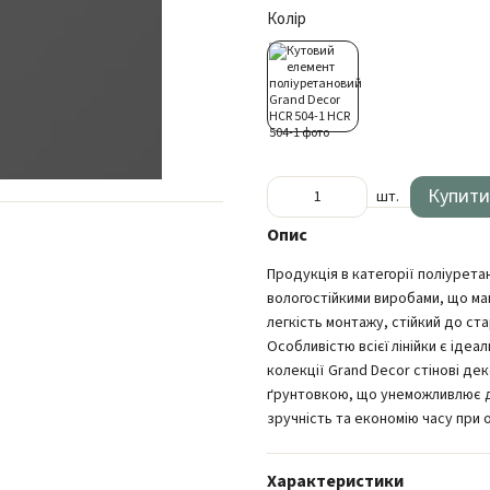
Колір
Купити
шт.
Опис
Продукція в категорії поліуретан
вологостійкими виробами, що ма
легкість монтажу, стійкий до ст
Особливістю всієї лінійки є ідеа
колекції Grand Decor стінові де
ґрунтовкою, що унеможливлює д
зручність та економію часу при 
Характеристики