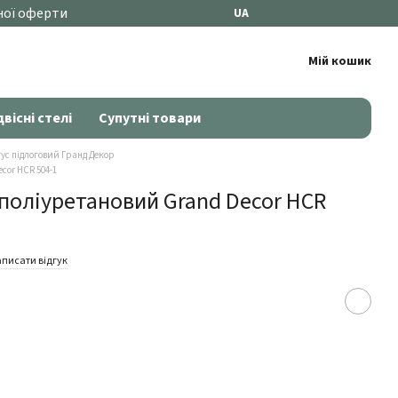
ної оферти
UA
Мій кошик
двісні стелі
Супутні товари
ус підлоговий Гранд Декор
cor HCR 504-1
поліуретановий Grand Decor HCR
писати відгук