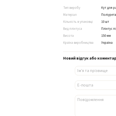
Тип виробу
Кут для р
Матеріал
Поліурет
Кількість в упаковці
10 шт
Вид плінтуса
Плінтус п
Висота
150 мм
Країна виробництва
Україна
Новий відгук або комента