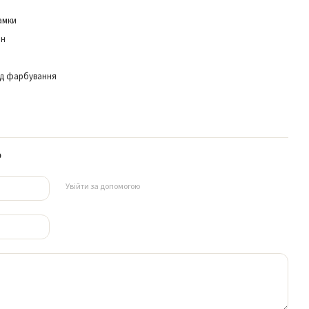
амки
ан
ід фарбування
р
Увійти за допомогою