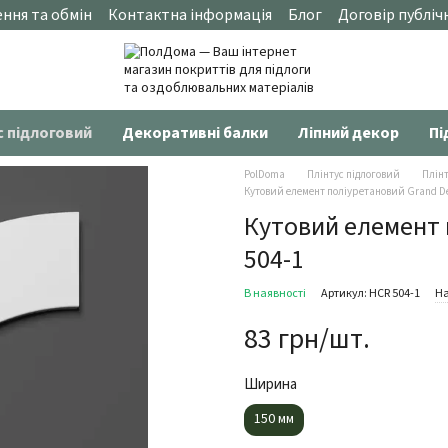
ння та обмін
Контактна інформація
Блог
Договір публіч
с підлоговий
Декоративні балки
Ліпний декор
Пі
PolDoma
Плінтус підлоговий
Плінт
Кутовий елемент поліуретановий Grand De
Кутовий елемент 
504-1
В наявності
Артикул: HCR 504-1
На
83 грн/шт.
Ширина
150 мм