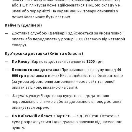
або 1 шт. плінтуса) може здійснюватися з іншого складу у м.
Києві або передмісті. На окремі акційні товари самовивіз у
межах Києва може бути платним.
Delivery (Делівері)
Доставка службою «Делівері» здійснюється за умови повної
оплати або передоплати у розмірі 30% (залежно від категорії
товару).
Кур'єрська доставка (Київ та область)
По Києву:
Вартість доставки становить
12
00 грн
.
Безкоштовна доставка:
При замовленні на суму понад
49
000 грн
доставка в межах Києва здійснюється безкоштовно
(за умови оформлення замовлення через сайт та повної
оплати за ціною, вказаною на сайті).
Зверніть увагу:
Якщо товар купується з додатковою
персональною знижкою або за договірною ціною, доставка
оплачується окремо.
По Київській області:
Вартість — від 1600 грн. Остаточна
сума розраховується індивідуально залежно від населеного
пункту.