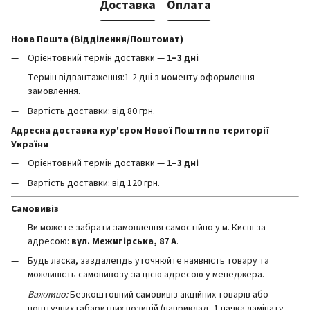
Доставка
Оплата
Нова Пошта (Відділення/Поштомат)
Орієнтовний термін доставки —
1–3 дні
Термін відвантаження:1-2 дні з моменту оформлення
замовлення.
Вартість доставки: від 80 грн.
Адресна доставка кур'єром Нової Пошти по території
України
Орієнтовний термін доставки —
1–3 дні
Вартість доставки: від 120 грн.
Самовивіз
Ви можете забрати замовлення самостійно у м. Києві за
адресою:
вул. Межигірська, 87 А
.
Будь ласка, заздалегідь уточнюйте наявність товару та
можливість самовивозу за цією адресою у менеджера.
Важливо:
Безкоштовний самовивіз акційних товарів або
поштучних габаритних позицій (наприклад, 1 пачка ламінату