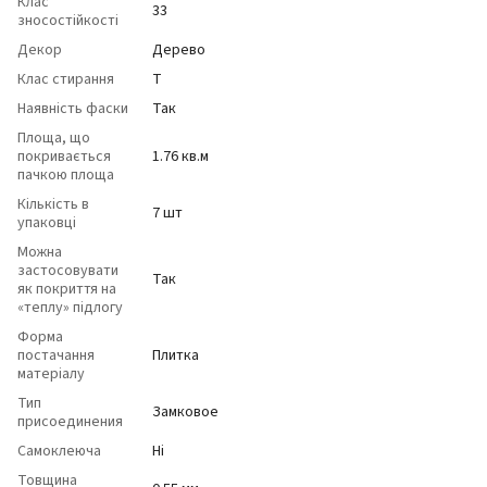
Клас
33
зносостійкості
Декор
Дерево
Клас стирання
T
Наявність фаски
Так
Площа, що
покривається
1.76 кв.м
пачкою площа
Кількість в
7 шт
упаковці
Можна
застосовувати
Так
як покриття на
«теплу» підлогу
Форма
постачання
Плитка
матеріалу
Тип
Замковое
присоединения
Самоклеюча
Ні
Товщина