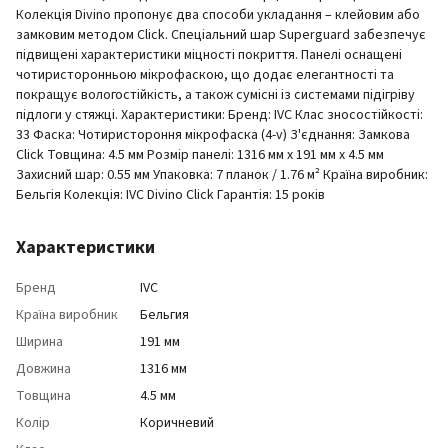
Колекція Divino пропонує два способи укладання – клейовим або
замковим методом Click. Спеціальний шар Superguard забезпечує
підвищені характеристики міцності покриття. Панелі оснащені
чотиристоронньою мікрофаскою, що додає елегантності та
покращує вологостійкість, а також сумісні із системами підігріву
підлоги у стяжці. Характеристики: Бренд: IVC Клас зносостійкості:
33 Фаска: Чотиристороння мікрофаска (4-v) З'єднання: Замкова
Click Товщина: 4.5 мм Розмір панелі: 1316 мм x 191 мм x 4.5 мм
Захисний шар: 0.55 мм Упаковка: 7 планок / 1.76 м² Країна виробник:
Бельгія Колекція: IVC Divino Click Гарантія: 15 років
Характеристики
Бренд
IVC
Країна виробник
Бельгия
Ширина
191 мм
Довжина
1316 мм
Товщина
4.5 мм
Колір
Коричневий