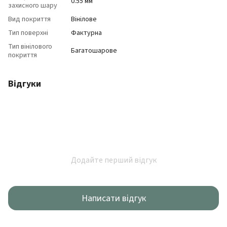
0.55 мм
захисного шару
Вид покриття
Вінілове
Тип поверхні
Фактурна
Тип вінілового
Багатошарове
покриття
Відгуки
Додайте перший відгук
Написати відгук