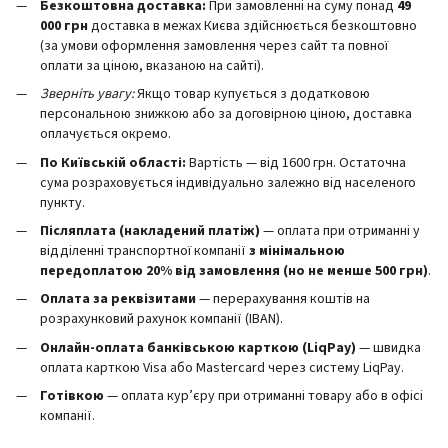
Безкоштовна доставка:
При замовленні на суму понад
49
000 грн
доставка в межах Києва здійснюється безкоштовно
(за умови оформлення замовлення через сайт та повної
оплати за ціною, вказаною на сайті).
Зверніть увагу:
Якщо товар купується з додатковою
персональною знижкою або за договірною ціною, доставка
оплачується окремо.
По Київській області:
Вартість — від 1600 грн. Остаточна
сума розраховується індивідуально залежно від населеного
пункту.
Післяплата (накладений платіж)
— оплата при отриманні у
відділенні транспортної компанії
з мінімальною
передоплатою 20% від замовлення (но не менше 500 грн)
.
Оплата за реквізитами
— перерахування коштів на
розрахунковий рахунок компанії (IBAN).
Онлайн-оплата банківською карткою (LiqPay)
— швидка
оплата карткою Visa або Mastercard через систему LiqPay.
Готівкою
— оплата кур’єру при отриманні товару або в офісі
компанії.