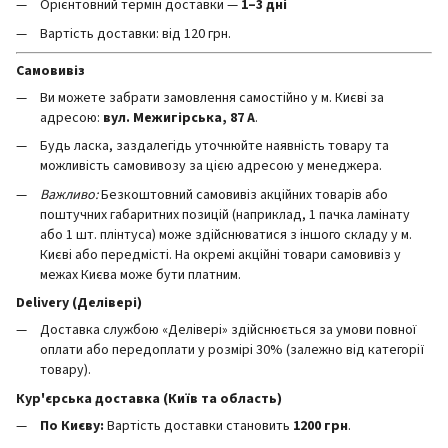
Орієнтовний термін доставки —
1–3 дні
Вартість доставки: від 120 грн.
Самовивіз
Ви можете забрати замовлення самостійно у м. Києві за
адресою:
вул. Межигірська, 87 А
.
Будь ласка, заздалегідь уточнюйте наявність товару та
можливість самовивозу за цією адресою у менеджера.
Важливо:
Безкоштовний самовивіз акційних товарів або
поштучних габаритних позицій (наприклад, 1 пачка ламінату
або 1 шт. плінтуса) може здійснюватися з іншого складу у м.
Києві або передмісті. На окремі акційні товари самовивіз у
межах Києва може бути платним.
Delivery (Делівері)
Доставка службою «Делівері» здійснюється за умови повної
оплати або передоплати у розмірі 30% (залежно від категорії
товару).
Кур'єрська доставка (Київ та область)
По Києву:
Вартість доставки становить
12
00 грн
.