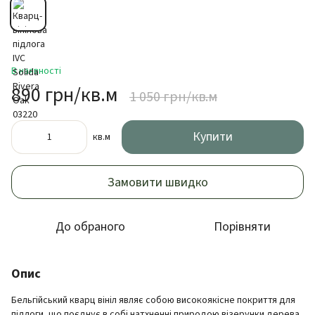
В наявності
890 грн/кв.м
1 050 грн/кв.м
Купити
кв.м
Замовити швидко
До обраного
Порівняти
Опис
Бельгійський кварц вініл являє собою високоякісне покриття для
підлоги, що поєднує в собі натхненні природою візерунки дерева.