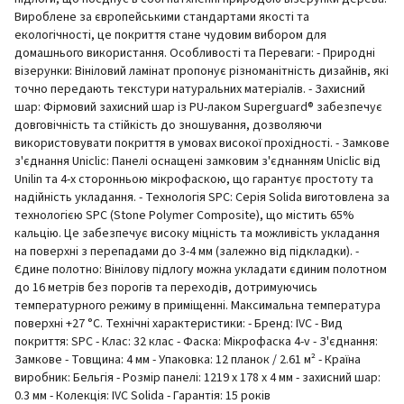
Вироблене за європейськими стандартами якості та
екологічності, це покриття стане чудовим вибором для
домашнього використання. Особливості та Переваги: - Природні
візерунки: Вініловий ламінат пропонує різноманітність дизайнів, які
точно передають текстури натуральних матеріалів. - Захисний
шар: Фірмовий захисний шар із PU-лаком Superguard® забезпечує
довговічність та стійкість до зношування, дозволяючи
використовувати покриття в умовах високої прохідності. - Замкове
з'єднання Uniclic: Панелі оснащені замковим з'єднанням Uniclic від
Unilin та 4-х сторонньою мікрофаскою, що гарантує простоту та
надійність укладання. - Технологія SPC: Серія Solida виготовлена ​​за
технологією SPC (Stone Polymer Composite), що містить 65%
кальцію. Це забезпечує високу міцність та можливість укладання
на поверхні з перепадами до 3-4 мм (залежно від підкладки). -
Єдине полотно: Вінілову підлогу можна укладати єдиним полотном
до 16 метрів без порогів та переходів, дотримуючись
температурного режиму в приміщенні. Максимальна температура
поверхні +27 °С. Технічні характеристики: - Бренд: IVC - Вид
покриття: SPC - Клас: 32 клас - Фаска: Мікрофаска 4-v - З'єднання:
Замкове - Товщина: 4 мм - Упаковка: 12 планок / 2.61 м² - Країна
виробник: Бельгія - Розмір панелі: 1219 х 178 х 4 мм - захисний шар:
0.3 мм - Колекція: IVC Solida - Гарантія: 15 років