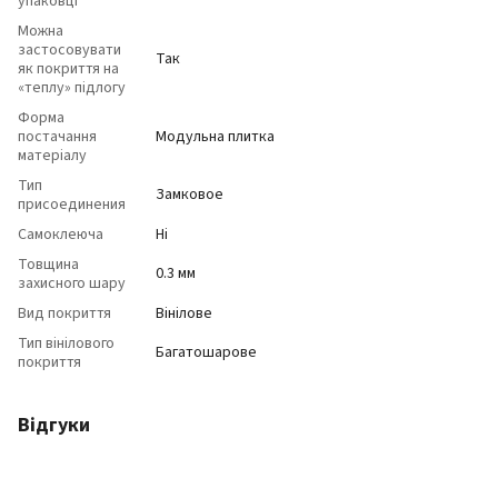
упаковці
Можна
застосовувати
Так
як покриття на
«теплу» підлогу
Форма
постачання
Модульна плитка
матеріалу
Тип
Замковое
присоединения
Самоклеюча
Ні
Товщина
0.3 мм
захисного шару
Вид покриття
Вінілове
Тип вінілового
Багатошарове
покриття
Відгуки