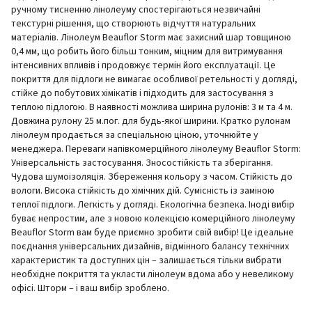
ручному тисненню лінолеуму спостерігаються незвичайні
текстурні рішення, що створюють відчуття натуральних
матеріалів. Лінолеум Beauflor Storm має захисний шар товщиною
0,4 мм, що робить його більш тонким, міцним для витримування
інтенсивних впливів і продовжує термін його експлуатації. Це
покриття для підлоги не вимагає особливої ретельності у догляді,
стійке до побутових хімікатів і підходить для застосування з
теплою підлогою. В наявності можлива ширина рулонів: 3 м та 4 м.
Довжина рулону 25 м.пог. для будь-якої ширини. Кратко рулонам
лінолеум продається за спеціальною ціною, уточнюйте у
менеджера. Переваги напівкомерційного лінолеуму Beauflor Storm:
Універсальність застосування. Зносостійкість та зберігання.
Чудова шумоізоляція. Збереження кольору з часом. Стійкість до
вологи. Висока стійкість до хімічних дій. Сумісність із заміною
теплої підлоги. Легкість у догляді. Екологічна безпека. Іноді вибір
буває непростим, але з новою колекцією комерційного лінолеуму
Beauflor Storm вам буде приємно зробити свій вибір! Це ідеальне
поєднання універсальних дизайнів, відмінного балансу технічних
характеристик та доступних цін – залишається тільки вибрати
необхідне покриття та укласти лінолеум вдома або у невеликому
офісі. Шторм – і ваш вибір зроблено.