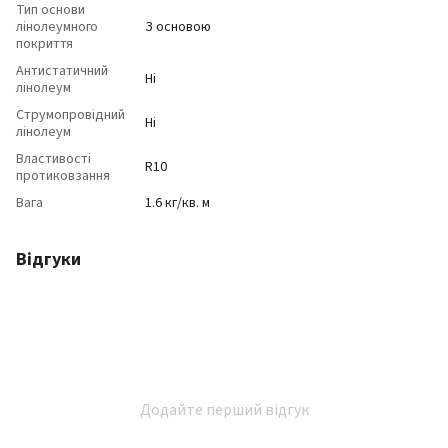
Тип основи
лінолеумного
З основою
покриття
Антистатичний
Ні
лінолеум
Струмопровідний
Ні
лінолеум
Властивості
R10
протиковзання
Вага
1.6 кг/кв. м
Відгуки
Додайте перший відгук