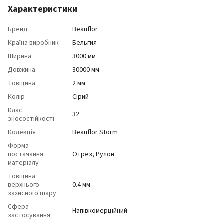
Характеристики
Бренд
Beauflor
Країна виробник
Бельгия
Ширина
3000 мм
Довжина
30000 мм
Товщина
2 мм
Колір
Сірий
Клас
32
зносостійкості
Колекція
Beauflor Storm
Форма
постачання
Отрез, Рулон
матеріалу
Товщина
верхнього
0.4 мм
захисного шару
Сфера
Напівкомерційний
застосування