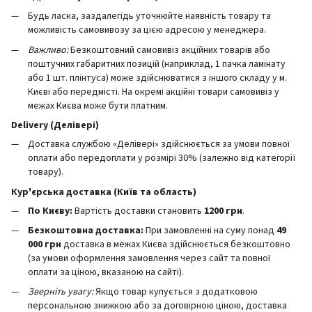
Будь ласка, заздалегідь уточнюйте наявність товару та
можливість самовивозу за цією адресою у менеджера.
Важливо:
Безкоштовний самовивіз акційних товарів або
поштучних габаритних позицій (наприклад, 1 пачка ламінату
або 1 шт. плінтуса) може здійснюватися з іншого складу у м.
Києві або передмісті. На окремі акційні товари самовивіз у
межах Києва може бути платним.
Delivery (Делівері)
Доставка службою «Делівері» здійснюється за умови повної
оплати або передоплати у розмірі 30% (залежно від категорії
товару).
Кур'єрська доставка (Київ та область)
По Києву:
Вартість доставки становить
12
00 грн
.
Безкоштовна доставка:
При замовленні на суму понад
49
000 грн
доставка в межах Києва здійснюється безкоштовно
(за умови оформлення замовлення через сайт та повної
оплати за ціною, вказаною на сайті).
Зверніть увагу:
Якщо товар купується з додатковою
персональною знижкою або за договірною ціною, доставка