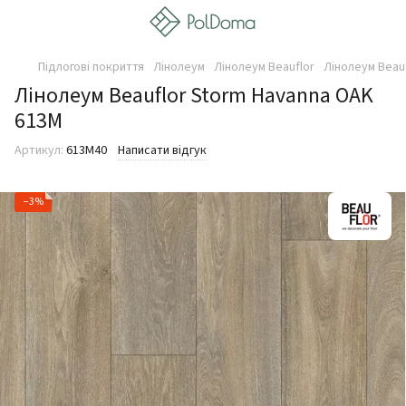
Підлогові покриття
Лінолеум
Лінолеум Beauflor
Лінолеум Beau
Лінолеум Beauflor Storm Havanna OAK
613M
Артикул:
613M40
Написати відгук
−3%