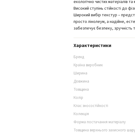
екологічно чистих матеріалів та 
Високий ступінь стійкості до фіз
Широкий вибір текстур – представ
просто лінолеум, а надійне, ес
забезпечує безпеку, зручність т
Характеристики
Бренд
Країна виробник
Ширина
Довжина
Товщина
Колір
Клас зносостійкості
Колекція
Форма постачання матеріалу
Товщина верхнього захисного шар