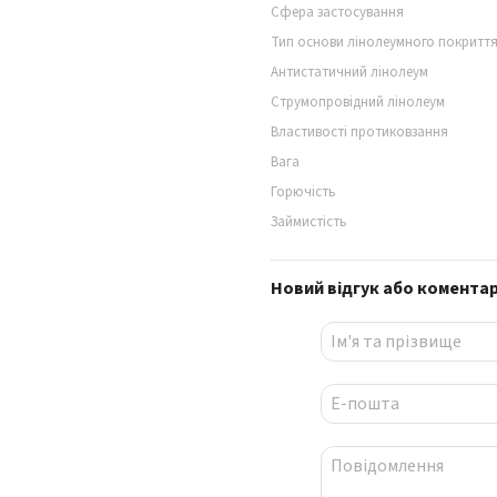
Сфера застосування
Тип основи лінолеумного покритт
Антистатичний лінолеум
Струмопровідний лінолеум
Властивості протиковзання
Вага
Горючість
Займистість
Новий відгук або комента