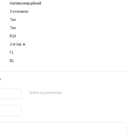
Напівкомерційний
я
З основою
Так
Так
R10
2 кг/кв. м
Г1
В1
р
Увійти за допомогою