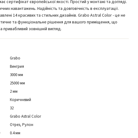
має сертифікат європейської якості. Простий у монтажі та догляді.
ичних навантажень. Надійність та довговічність в експлуатації.
лені 14 красивих та стильних дизайнів. Grabo Astral Color - це не
тетичне та функціональне рішення для вашого приміщення, що
а привабливий зовнішній вигляд.
Grabo
Венгрия
3000 мм
25000 мм
2 мм
Коричневий
32
Grabo Astral Color
Отрез, Рулон
у
0.4 мм