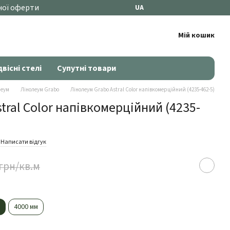
ної оферти
UA
Мій кошик
двісні стелі
Супутні товари
леум
Лінолеум Grabo
Лінолеум Grabo Astral Color напівкомерційний (4235-462-5)
tral Color напівкомерційний (4235-
Написати відгук
 грн/кв.м
м
4000 мм