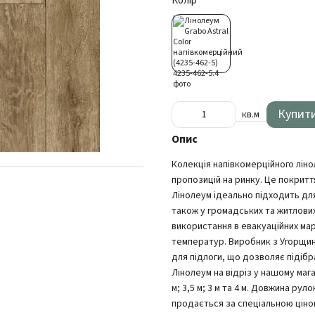
Колір
Купит
кв.м
Опис
Колекція напівкомерційного лінол
пропозицій на ринку. Це покриття
Лінолеум ідеально підходить для
також у громадських та житлових
використання в евакуаційних ма
температур. Виробник з Угорщини
для підлоги, що дозволяє підібр
Лінолеум на відріз у нашому мага
м; 3,5 м; 3 м та 4 м. Довжина ру
продається за спеціальною ціно