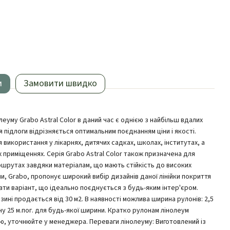
и
Замовити швидко
еуму Grabo Astral Color в даний час є однією з найбільш вдалих
 підлоги відрізняється оптимальним поєднанням ціни і якості.
 використання у лікарнях, дитячих садках, школах, інститутах, а
 приміщеннях. Серія Grabo Astral Color також призначена для
ршрутах завдяки матеріалам, що мають стійкість до високих
, Grabo, пропонує широкий вибір дизайнів даної лінійки покриття
ати варіант, що ідеально поєднується з будь-яким інтер'єром.
зині продається від 30 м2. В наявності можлива ширина рулонів: 2,5
лону 25 м.пог. для будь-якої ширини. Кратко рулонам лінолеум
ю, уточнюйте у менеджера. Переваги лінолеуму: Виготовлений із