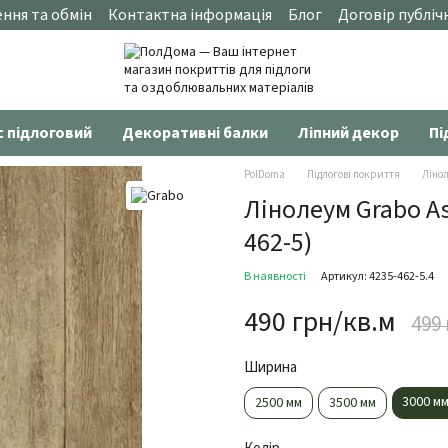
ння та обмін
Контактна інформація
Блог
Договір публіч
с підлоговий
Декоративні балки
Ліпний декор
Пі
PolDoma
Підлогові покриття
Ліно
Лінолеум Grabo As
462-5)
В наявності
Артикул: 4235-462-5.4
490 грн/кв.м
499
Ширина
3000 м
2500 мм
3500 мм