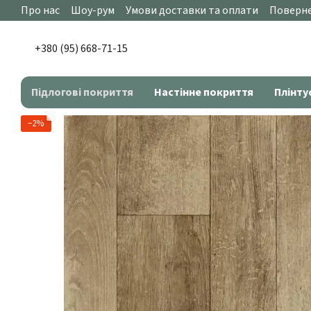
Перейти до основного контенту
Про нас
Шоу-рум
Умови доставки та оплати
Поверне
+380 (95) 668-71-15
Підлогові покриття
Настінне покриття
Плінту
−2%