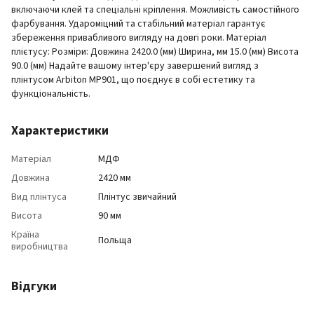
включаючи клей та спеціальні кріплення. Можливість самостійного
фарбування. Удароміцний та стабільний матеріал гарантує
збереження привабливого вигляду на довгі роки. Матеріал
плієтусу: Розміри: Довжина 2420.0 (мм) Ширина, мм 15.0 (мм) Висота
90.0 (мм) Надайте вашому інтер'єру завершений вигляд з
плінтусом Arbiton МP901, що поєднує в собі естетику та
функціональність.
Характеристики
Матеріал
МДФ
Довжина
2420 мм
Вид плінтуса
Плінтус звичайний
Висота
90 мм
Країна
Польща
виробництва
Відгуки