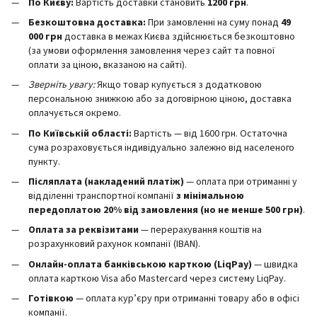
По Києву:
Вартість доставки становить
12
00 грн
.
Безкоштовна доставка:
При замовленні на суму понад
49
000 грн
доставка в межах Києва здійснюється безкоштовно
(за умови оформлення замовлення через сайт та повної
оплати за ціною, вказаною на сайті).
Зверніть увагу:
Якщо товар купується з додатковою
персональною знижкою або за договірною ціною, доставка
оплачується окремо.
По Київській області:
Вартість — від 1600 грн. Остаточна
сума розраховується індивідуально залежно від населеного
пункту.
Післяплата (накладений платіж)
— оплата при отриманні у
відділенні транспортної компанії
з мінімальною
передоплатою 20% від замовлення (но не менше 500 грн)
.
Оплата за реквізитами
— перерахування коштів на
розрахунковий рахунок компанії (IBAN).
Онлайн-оплата банківською карткою (LiqPay)
— швидка
оплата карткою Visa або Mastercard через систему LiqPay.
Готівкою
— оплата кур’єру при отриманні товару або в офісі
компанії.