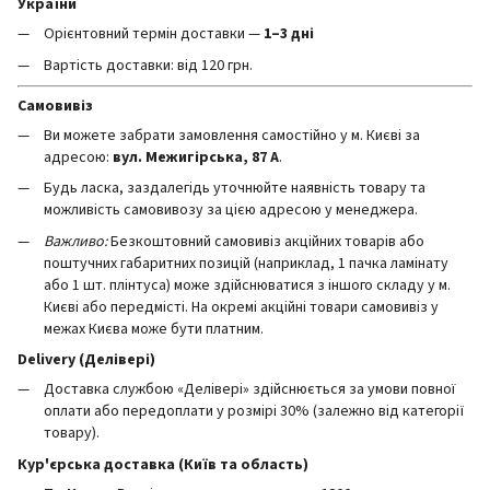
України
Орієнтовний термін доставки —
1–3 дні
Вартість доставки: від 120 грн.
Самовивіз
Ви можете забрати замовлення самостійно у м. Києві за
адресою:
вул. Межигірська, 87 А
.
Будь ласка, заздалегідь уточнюйте наявність товару та
можливість самовивозу за цією адресою у менеджера.
Важливо:
Безкоштовний самовивіз акційних товарів або
поштучних габаритних позицій (наприклад, 1 пачка ламінату
або 1 шт. плінтуса) може здійснюватися з іншого складу у м.
Києві або передмісті. На окремі акційні товари самовивіз у
межах Києва може бути платним.
Delivery (Делівері)
Доставка службою «Делівері» здійснюється за умови повної
оплати або передоплати у розмірі 30% (залежно від категорії
товару).
Кур'єрська доставка (Київ та область)