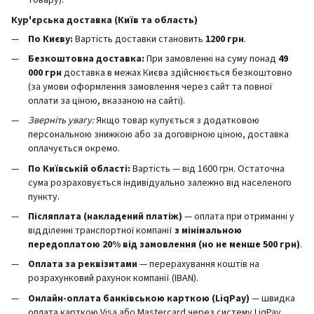
товару).
Кур'єрська доставка (Київ та область)
По Києву:
Вартість доставки становить
12
00 грн
.
Безкоштовна доставка:
При замовленні на суму понад
49
000 грн
доставка в межах Києва здійснюється безкоштовно
(за умови оформлення замовлення через сайт та повної
оплати за ціною, вказаною на сайті).
Зверніть увагу:
Якщо товар купується з додатковою
персональною знижкою або за договірною ціною, доставка
оплачується окремо.
По Київській області:
Вартість — від 1600 грн. Остаточна
сума розраховується індивідуально залежно від населеного
пункту.
Післяплата (накладений платіж)
— оплата при отриманні у
відділенні транспортної компанії
з мінімальною
передоплатою 20% від замовлення (но не менше 500 грн)
.
Оплата за реквізитами
— перерахування коштів на
розрахунковий рахунок компанії (IBAN).
Онлайн-оплата банківською карткою (LiqPay)
— швидка
оплата карткою Visa або Mastercard через систему LiqPay.