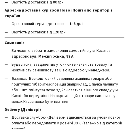
Вартість доставки: від 80 грн.
Адресна доставка кур'єром Нової Пошти по території
України
Орієнтовний термін доставки —
1–3 дні
Вартість доставки: від 120 грн.
Самовивіз
Ви можете забрати замовлення самостійно у м. Києві за
адресою:
вул. Межигірська, 87 А
.
Будь ласка, заздалегідь уточнюйте наявність товару та
можливість самовивозу за цією адресою у менеджера.
Важливо:
Безкоштовний самовивіз акційних товарів або
поштучних габаритних позицій (наприклад, 1 пачка ламінату
або 1 шт. плінтуса) може здійснюватися з іншого складу у м.
Києві або передмісті. На окремі акційні товари самовивіз у
межах Києва може бути платним.
Delivery (Делівері)
Доставка службою «Делівері» здійснюється за умови повної
оплати або передоплати у розмірі 30% (залежно від категорії