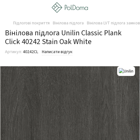
Підлогові покриття
Вінілова підлога
Вінілова LVT підлога замко
Вінілова підлога Unilin Classic Plank
Click 40242 Stain Oak White
Артикул:
40242CL
Написати відгук