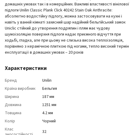
домашніх умовах так і в комерційних. Важливі властивості вінілової
підлоги Unilin Classic Plank Click 40242 Stain Oak Anthracite:
абсолютно водостійку підлогу, можна застосовувати на кухні і
навіть у ванній кімнаті захисний шар надійний бельгійський замок
Uniclic стійкий до утворення подряпин і плям має чудову
шумоізоляцію поверхня підлоги надає приємного відчуття при
ходьбі, гладка, але при цьому не слизька висока теплоізоляція,
порівняно з керамічною плиткою під ногами, тепло високий термін
експлуатації в домашніх умовах – 20 років
Характеристики
Бренд
Unilin
Країна виробник
Бельгия
Ширина
187 мм
Довжина
1251 мм
Товщина
4.2 мм
Колір
Чорний
Клас
32
зносостійкості