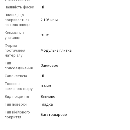
Наявність фаски
Ні
Площа, що
покривається
2.105 кв.м
пачкою площа
Кількість в
9 шт
упаковці
Форма
постачання
Модульна плитка
матеріалу
Тип
Замковое
присоединения
Самоклеюча
Ні
Товщина
0.4 мм
захисного шару
Вид покриття
Вінілове
Тип поверхні
Гладка
Тип вінілового
Багатошарове
покриття