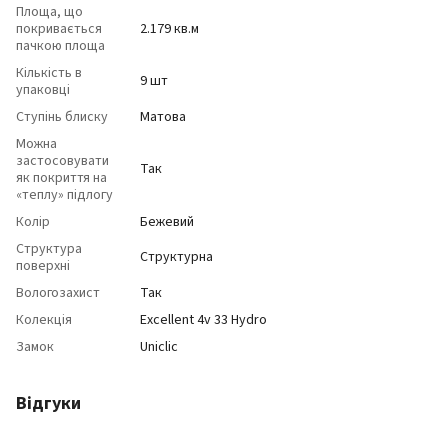
Площа, що
покривається
2.179 кв.м
пачкою площа
Кількість в
9 шт
упаковці
Ступінь блиску
Матова
Можна
застосовувати
Так
як покриття на
«теплу» підлогу
Колір
Бежевий
Структура
Структурна
поверхні
Вологозахист
Так
Колекція
Excellent 4v 33 Hydro
Замок
Uniclic
Відгуки