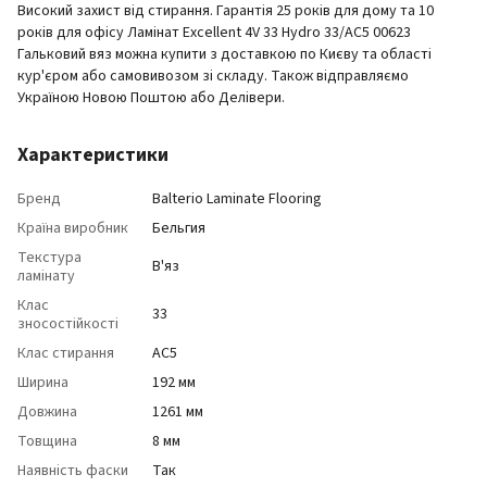
Високий захист від стирання. Гарантія 25 років для дому та 10
років для офісу Ламінат Excellent 4V 33 Hydro 33/АС5 00623
Гальковий вяз можна купити з доставкою по Києву та області
кур'єром або самовивозом зі складу. Також відправляємо
Україною Новою Поштою або Делівери.
Характеристики
Бренд
Balterio Laminate Flooring
Країна виробник
Бельгия
Текстура
В'яз
ламінату
Клас
33
зносостійкості
Клас стирання
АС5
Ширина
192 мм
Довжина
1261 мм
Товщина
8 мм
Наявність фаски
Так