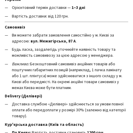
Орієнтовний термін доставки —
1–3 дні
Вартість доставки: від 120 грн.
Самовивіз
Ви можете забрати замовлення самостійно у м. Києві за
адресою:
вул. Межигірська, 87 А
.
Будь ласка, заздалегідь уточнюйте наявність товару та
можливість самовивозу за цією адресою у менеджера.
Важливо:
Безкоштовний самовивіз акційних товарів або
поштучних габаритних позицій (наприклад, 1 пачка ламінату
або 1 шт. плінтуса) може здійснюватися з іншого складу у м.
Києві або передмісті. На окремі акційні товари самовивіз у
межах Києва може бути платним.
Delivery (Делівері)
Доставка службою «Делівері» здійснюється за умови повної
оплати або передоплати у розмірі 30% (залежно від категорії
товару).
Кур'єрська доставка (Київ та область)
По Києву:
Вартість доставки становить
12
00 грн
.