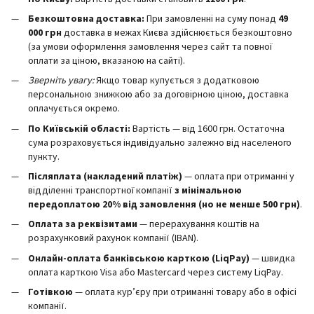
Безкоштовна доставка:
При замовленні на суму понад
49
000 грн
доставка в межах Києва здійснюється безкоштовно
(за умови оформлення замовлення через сайт та повної
оплати за ціною, вказаною на сайті).
Зверніть увагу:
Якщо товар купується з додатковою
персональною знижкою або за договірною ціною, доставка
оплачується окремо.
По Київській області:
Вартість — від 1600 грн. Остаточна
сума розраховується індивідуально залежно від населеного
пункту.
Післяплата (накладений платіж)
— оплата при отриманні у
відділенні транспортної компанії
з мінімальною
передоплатою 20% від замовлення (но не менше 500 грн)
.
Оплата за реквізитами
— перерахування коштів на
розрахунковий рахунок компанії (IBAN).
Онлайн-оплата банківською карткою (LiqPay)
— швидка
оплата карткою Visa або Mastercard через систему LiqPay.
Готівкою
— оплата кур’єру при отриманні товару або в офісі
компанії.