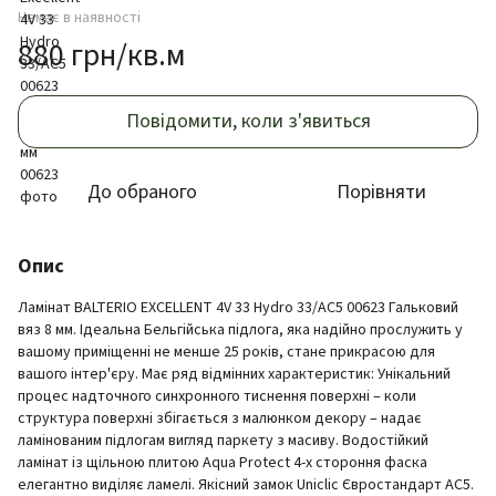
Немає в наявності
880 грн/кв.м
Повідомити, коли з'явиться
До обраного
Порівняти
Опис
Ламінат BALTERIO EXCELLENT 4V 33 Hydro 33/АС5 00623 Гальковий
вяз 8 мм. Ідеальна Бельгійська підлога, яка надійно прослужить у
вашому приміщенні не менше 25 років, стане прикрасою для
вашого інтер'єру. Має ряд відмінних характеристик: Унікальний
процес надточного синхронного тиснення поверхні – коли
структура поверхні збігається з малюнком декору – надає
ламінованим підлогам вигляд паркету з масиву. Водостійкий
ламінат із щільною плитою Aqua Protect 4-х стороння фаска
елегантно виділяє ламелі. Якісний замок Uniclic Євростандарт AC5.