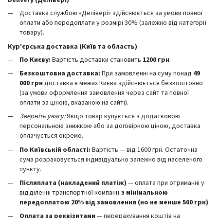
Delivery (Делівері)
Доставка службою «Делівері» здійснюється за умови повної
оплати або передоплати у розмірі 30% (залежно від категорії
товару).
Кур'єрська доставка (Київ та область)
По Києву:
Вартість доставки становить
12
00 грн
.
Безкоштовна доставка:
При замовленні на суму понад
49
000 грн
доставка в межах Києва здійснюється безкоштовно
(за умови оформлення замовлення через сайт та повної
оплати за ціною, вказаною на сайті).
Зверніть увагу:
Якщо товар купується з додатковою
персональною знижкою або за договірною ціною, доставка
оплачується окремо.
По Київській області:
Вартість — від 1600 грн. Остаточна
сума розраховується індивідуально залежно від населеного
пункту.
Післяплата (накладений платіж)
— оплата при отриманні у
відділенні транспортної компанії
з мінімальною
передоплатою 20% від замовлення (но не менше 500 грн)
.
Оплата за реквізитами
— перерахування коштів на