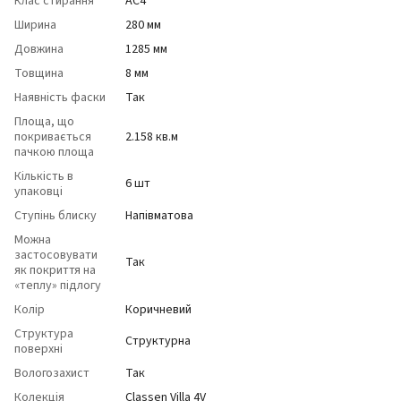
Клас стирання
АС4
Ширина
280 мм
Довжина
1285 мм
Товщина
8 мм
Наявність фаски
Так
Площа, що
покривається
2.158 кв.м
пачкою площа
Кількість в
6 шт
упаковці
Ступінь блиску
Напівматова
Можна
застосовувати
Так
як покриття на
«теплу» підлогу
Колір
Коричневий
Структура
Структурна
поверхні
Вологозахист
Так
Колекція
Classen Villa 4V