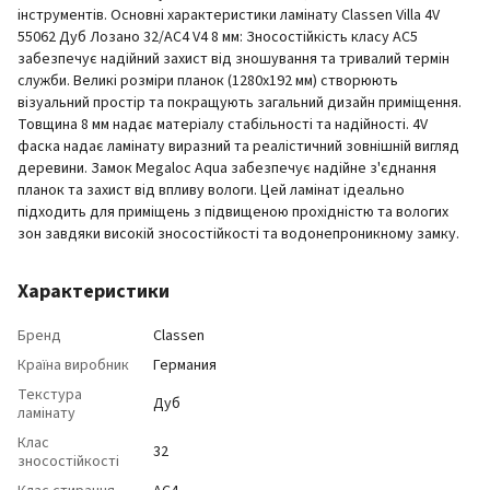
інструментів. Основні характеристики ламінату Classen Villa 4V
55062 Дуб Лозано 32/AC4 V4 8 мм: Зносостійкість класу AC5
забезпечує надійний захист від зношування та тривалий термін
служби. Великі розміри планок (1280x192 мм) створюють
візуальний простір та покращують загальний дизайн приміщення.
Товщина 8 мм надає матеріалу стабільності та надійності. 4V
фаска надає ламінату виразний та реалістичний зовнішній вигляд
деревини. Замок Megaloc Aqua забезпечує надійне з'єднання
планок та захист від впливу вологи. Цей ламінат ідеально
підходить для приміщень з підвищеною прохідністю та вологих
зон завдяки високій зносостійкості та водонепроникному замку.
Характеристики
Бренд
Classen
Країна виробник
Германия
Текстура
Дуб
ламінату
Клас
32
зносостійкості