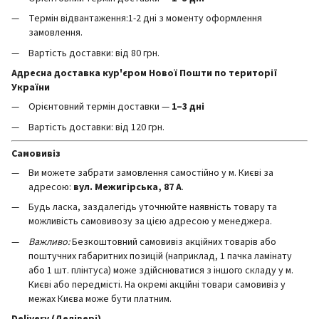
Термін відвантаження:1-2 дні з моменту оформлення
замовлення.
Вартість доставки: від 80 грн.
Адресна доставка кур'єром Нової Пошти по території
України
Орієнтовний термін доставки —
1–3 дні
Вартість доставки: від 120 грн.
Самовивіз
Ви можете забрати замовлення самостійно у м. Києві за
адресою:
вул. Межигірська, 87 А
.
Будь ласка, заздалегідь уточнюйте наявність товару та
можливість самовивозу за цією адресою у менеджера.
Важливо:
Безкоштовний самовивіз акційних товарів або
поштучних габаритних позицій (наприклад, 1 пачка ламінату
або 1 шт. плінтуса) може здійснюватися з іншого складу у м.
Києві або передмісті. На окремі акційні товари самовивіз у
межах Києва може бути платним.