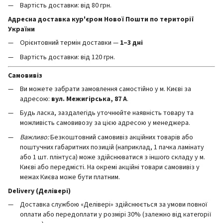
Вартість доставки: від 80 грн.
Адресна доставка кур'єром Нової Пошти по території
України
Орієнтовний термін доставки —
1–3 дні
Вартість доставки: від 120 грн.
Самовивіз
Ви можете забрати замовлення самостійно у м. Києві за
адресою:
вул. Межигірська, 87 А
.
Будь ласка, заздалегідь уточнюйте наявність товару та
можливість самовивозу за цією адресою у менеджера.
Важливо:
Безкоштовний самовивіз акційних товарів або
поштучних габаритних позицій (наприклад, 1 пачка ламінату
або 1 шт. плінтуса) може здійснюватися з іншого складу у м.
Києві або передмісті. На окремі акційні товари самовивіз у
межах Києва може бути платним.
Delivery (Делівері)
Доставка службою «Делівері» здійснюється за умови повної
оплати або передоплати у розмірі 30% (залежно від категорії