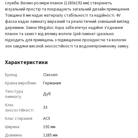
служби. Великі розміри планок (1280x192 мм) створюють
візуальний простір та покращують загальний дизайн приміщення.
Товщина 8 мм надає матеріалу стабільності та надійності. 4V
фаска надає ламінату виразний та реалістичний зовнішній вигляд
деревини. Замок Megaloc Aqua забезпечує надійне з'єднання
планок та захист від впливу вологи. Цей ламінат ідеально
підходить для приміщень з підвищеною прохідністю та вологих
зон завдяки високій зносостійкості та водонепроникному замку.
Характеристики
Бренд
Classen
Країна виробник
Германия
Текстура
Дуб
ламінату
Клас
33
зносостійкості
Клас стирання
АС5
Ширина
192 мм
Довжина
1285 мм