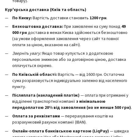
товару).
Кур'єрська доставка (Київ та область)
По Києву:
Вартість доставки становить
12
00 грн
.
Безкоштовна доставка:
При замовленні на суму понад
49
000 грн
доставка в межах Києва здійснюється безкоштовно
(за умови оформлення замовлення через сайт та повної
оплати за ціною, вказаною на сайті).
Зверніть увагу:
Якщо товар купується з додатковою
персональною знижкою або за договірною ціною, доставка
оплачується окремо.
По Київській області:
Вартість — від 1600 грн. Остаточна
сума розраховується індивідуально залежно від населеного
пункту.
Післяплата (накладений платіж)
— оплата при отриманні у
відділенні транспортної компанії
з мінімальною
передоплатою 20% від замовлення (но не менше 500 грн)
.
Оплата за реквізитами
— перерахування коштів на
розрахунковий рахунок компанії (IBAN).
Онлайн-оплата банківською карткою (LiqPay)
— швидка