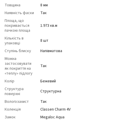
Товщина
8 мм
Наявність фаски
Так
Площа, що
покривається
1.973 кв.м
пачкою площа
Кількість в
8 шт
упаковці
Ступінь блиску
Напівматова
Можна
застосовувати
Так
як покриття на
«теплу» підлогу
Колір
Бежевий
Структура
Структурна
поверхні
Вологозахист
Так
Колекція
Classen Charm 4V
Замок
Megaloc Aqua