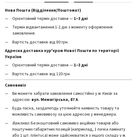
Нова Пошта (Відділення/Поштомат)
Орієнтовний термін доставки —
1–3 дні
Термін відвантаження:1-2 дні з моменту оформлення
замовлення.
Вартість доставки: від 80 грн.
Адресна доставка кур'єром Нової Пошти по території
України
Орієнтовний термін доставки —
1–3 дні
Вартість доставки: від 120 грн.
Самовивіз
Ви можете забрати замовлення самостійно у м. Києві за
адресою:
вул. Межигірська, 87 А
.
Будь ласка, заздалегідь уточнюйте наявність товару та
можливість самовивозу за цією адресою у менеджера.
Важливо:
Безкоштовний самовивіз акційних товарів або
поштучних габаритних позицій (наприклад, 1 пачка ламінату
або 1 шт. плінтуса) може здійснюватися з іншого складу у м.