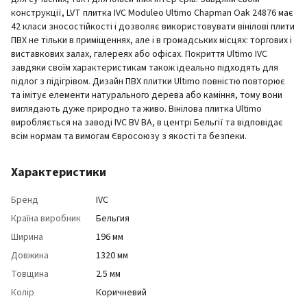
конструкції, LVT плитка IVC Moduleo Ultimo Chapman Oak 24876 має
42 класи зносостійкості і дозволяє використовувати вінілові плити
ПВХ не тільки в приміщеннях, але і в громадських місцях: торгових і
виставкових залах, галереях або офісах. Покриття Ultimo IVC
завдяки своїм характеристикам також ідеально підходять для
підлог з підігрівом. Дизайн ПВХ плитки Ultimo повністю повторює
та імітує елементи натурального дерева або каміння, тому вони
виглядають дуже природно та живо. Вінілова плитка Ultimo
виробляється на заводі IVC BV BA, в центрі Бельгії та відповідає
всім нормам та вимогам Євросоюзу з якості та безпеки.
Характеристики
Бренд
IVC
Країна виробник
Бельгия
Ширина
196 мм
Довжина
1320 мм
Товщина
2.5 мм
Колір
Коричневий