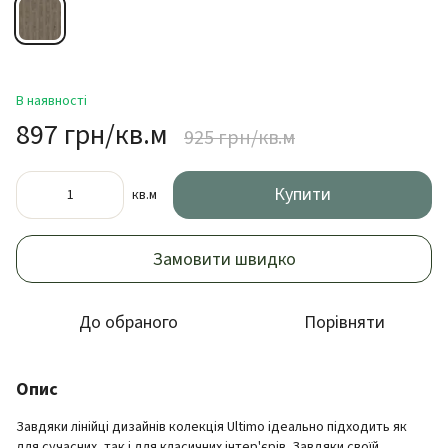
В наявності
897 грн/кв.м
925 грн/кв.м
Купити
кв.м
Замовити швидко
До обраного
Порівняти
Опис
Завдяки лінійці дизайнів колекція Ultimo ідеально підходить як
для сучасних, так і для класичних інтер'єрів. Завдяки своїй