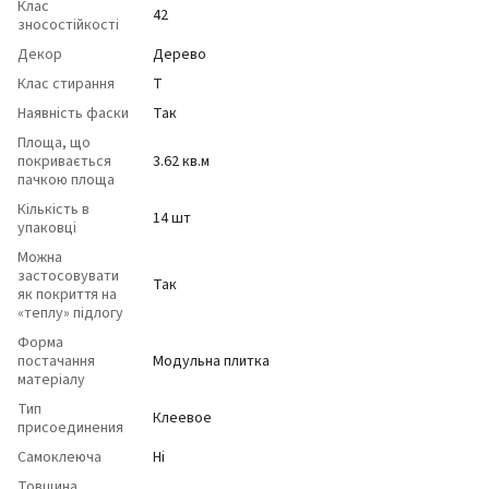
Клас
42
зносостійкості
Декор
Дерево
Клас стирання
T
Наявність фаски
Так
Площа, що
покривається
3.62 кв.м
пачкою площа
Кількість в
14 шт
упаковці
Можна
застосовувати
Так
як покриття на
«теплу» підлогу
Форма
постачання
Модульна плитка
матеріалу
Тип
Клеевое
присоединения
Самоклеюча
Ні
Товщина