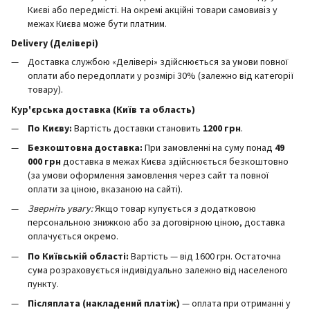
Києві або передмісті. На окремі акційні товари самовивіз у
межах Києва може бути платним.
Delivery (Делівері)
Доставка службою «Делівері» здійснюється за умови повної
оплати або передоплати у розмірі 30% (залежно від категорії
товару).
Кур'єрська доставка (Київ та область)
По Києву:
Вартість доставки становить
12
00 грн
.
Безкоштовна доставка:
При замовленні на суму понад
49
000 грн
доставка в межах Києва здійснюється безкоштовно
(за умови оформлення замовлення через сайт та повної
оплати за ціною, вказаною на сайті).
Зверніть увагу:
Якщо товар купується з додатковою
персональною знижкою або за договірною ціною, доставка
оплачується окремо.
По Київській області:
Вартість — від 1600 грн. Остаточна
сума розраховується індивідуально залежно від населеного
пункту.
Післяплата (накладений платіж)
— оплата при отриманні у