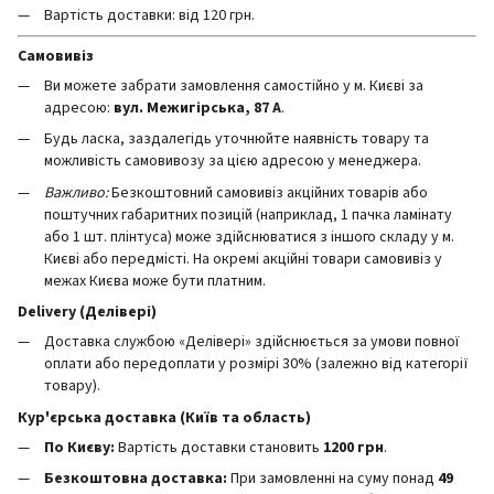
Вартість доставки: від 120 грн.
Самовивіз
Ви можете забрати замовлення самостійно у м. Києві за
адресою:
вул. Межигірська, 87 А
.
Будь ласка, заздалегідь уточнюйте наявність товару та
можливість самовивозу за цією адресою у менеджера.
Важливо:
Безкоштовний самовивіз акційних товарів або
поштучних габаритних позицій (наприклад, 1 пачка ламінату
або 1 шт. плінтуса) може здійснюватися з іншого складу у м.
Києві або передмісті. На окремі акційні товари самовивіз у
межах Києва може бути платним.
Delivery (Делівері)
Доставка службою «Делівері» здійснюється за умови повної
оплати або передоплати у розмірі 30% (залежно від категорії
товару).
Кур'єрська доставка (Київ та область)
По Києву:
Вартість доставки становить
12
00 грн
.
Безкоштовна доставка:
При замовленні на суму понад
49