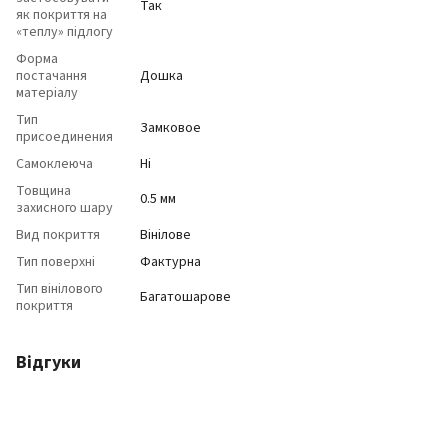
Так
як покриття на
«теплу» підлогу
Форма
постачання
Дошка
матеріалу
Тип
Замковое
присоединения
Самоклеюча
Ні
Товщина
0.5 мм
захисного шару
Вид покриття
Вінілове
Тип поверхні
Фактурна
Тип вінілового
Багатошарове
покриття
Відгуки