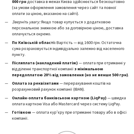
000 грн
доставка в межах Києва здійснюється безкоштовно
(за умови оформлення замовлення через сайт та повної
оплати за ціною, вказаною на сайті).
Зверніть увагу:
Якщо товар купується з додатковою
персональною знижкою або за договірною ціною, доставка
оплачується окремо.
По Київській області:
Вартість — від 1600 грн. Остаточна
сума розраховується індивідуально залежно від населеного
пункту.
Післяплата (накладений платіж)
— оплата при отриманні у
відділенні транспортної компанії
з мінімальною
передоплатою 20% від замовлення (но не менше 500 грн)
.
Оплата за реквізитами
— перерахування коштів на
розрахунковий рахунок компанії (IBAN).
Онлайн-оплата банківською карткою (LiqPay)
— швидка
оплата карткою Visa або Mastercard через систему LiqPay.
Готівкою
— оплата кур’єру при отриманні товару або в офісі
компанії.