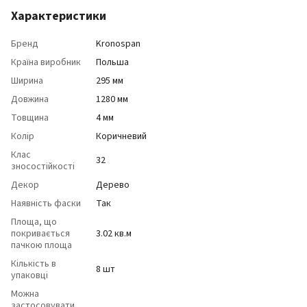
Характеристики
Бренд
Kronospan
Країна виробник
Польша
Ширина
295 мм
Довжина
1280 мм
Товщина
4 мм
Колір
Коричневий
Клас
32
зносостійкості
Декор
Дерево
Наявність фаски
Так
Площа, що
покривається
3.02 кв.м
пачкою площа
Кількість в
8 шт
упаковці
Можна
застосовувати