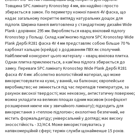
Товщина SPC ламінату Kronostep 4 мм, він надійно і просто
збирається в замок. По периметру кожної панелі 4V фаска, що
надає загальному покриттю вигляду натуральних дощок для
підлоги. Ширина панелі виготовлена у стандартному дизайні Wide
Plank і дорівнює 295 мм. Виробляється кварц вініловий підлогу
Kronostep у Польщі. Склад кам'яногмо підлоги SPC Kronostep Wide
Plank Дербі R281 фаска 4V 4 мм представляє собою більше 70 %
карбонат кальцію (крейда) з додаванням ПВХ як сполучний.
Найближчий конкурент цього матеріалу – кварц-вінілова плитка.
Однак плитка приклеюється, а кам'яна підлога збирається до
замку. Переваги SPC ламінату Kronostep Wide Plank Дербі R281
фаска 4V 4 мм: абсолютно вологостійкий матеріал, що може
використовувати на кухні, у ванній, на балконах; європейське
виробництво; не змінюється під час перепадів температури, за
рахунок високої твердості; має нековзну, антистатичну поверхню;
можна укладати на великих площах одним масивом (коефіцієнт
розширення нижче ніж у звичайного ламінату); підходить для
використання з «теплою підлогою»; екологічно безпечний, не
містить формальдегіду; універсальний у догляді; має високу
зносостійкість - 32/АС4. Може використовуватись у
напівкомерційній сфері; термін служби щонайменше 15 років.