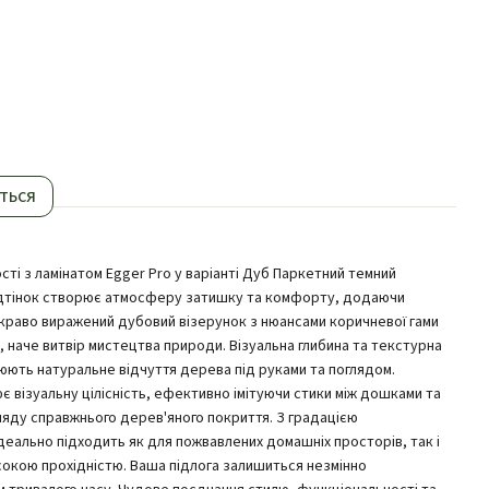
ться
сті з ламінатом Egger Pro у варіанті Дуб Паркетний темний
відтінок створює атмосферу затишку та комфорту, додаючи
скраво виражений дубовий візерунок з нюансами коричневої гами
 наче витвір мистецтва природи. Візуальна глибина та текстурна
рюють натуральне відчуття дерева під руками та поглядом.
є візуальну цілісність, ефективно імітуючи стики між дошками та
ляду справжнього дерев'яного покриття. З градацією
ідеально підходить як для пожвавлених домашніх просторів, так і
сокою прохідністю. Ваша підлога залишиться незмінно