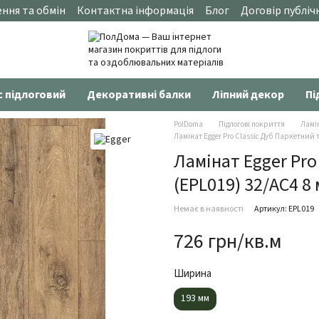
ння та обмін
Контактна інформація
Блог
Договір публіч
с підлоговий
Декоративні балки
Ліпний декор
Пі
PolDoma
Підлогові покриття
Ламі
Ламінат Egger Pro Classic Дуб Паркетний 
Ламінат Egger Pro
(EPL019) 32/AC4 8
Немає в наявності
Артикул: EPL019
726 грн/кв.м
Ширина
193 мм