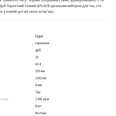
м тривалого часу. Чудове поєднання стилю, функціональності та
 Дуб Паркетний темний (EPL019) ідеальним вибором для тих, хто
ть у кожній деталі свого інтер'єру.
Egger
Германия
Дуб
32
АС4
193 мм
1292 мм
8 мм
Так
площа
1.995 кв.м
8 шт
Матова