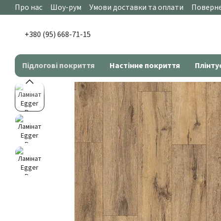
Перейти до основного контенту
Про нас
Шоу-рум
Умови доставки та оплати
Поверне
+380 (95) 668-71-15
Підлогові покриття
Настінне покриття
Плінту