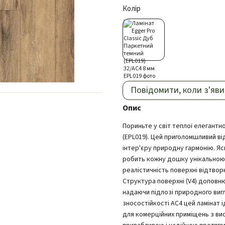
Колір
Повідомити, коли з'яви
Опис
Пориньте у світ теплої елегантно
(EPL019). Цей приголомшливий 
інтер'єру природну гармонію. Я
робить кожну дошку унікальною,
реалістичність поверхні відтво
Структура поверхні (V4) доповню
надаючи підлозі природного виг
зносостійкості AC4 цей ламінат 
для комерційних приміщень з ви