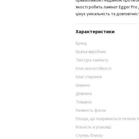
привабливою і надійною протяго
якості робить ламінат Egger Pro
цінує унікальність та довговічніс
Характеристики
Бренд
Країна виробник
Текстура ламінату
Клас зносостійкості
Клас стирання
Ширина
Довжина
Товщина
Наявність фаски
Площа, що покривається пачкою 
Кількість в упаковці
Ступінь блиску