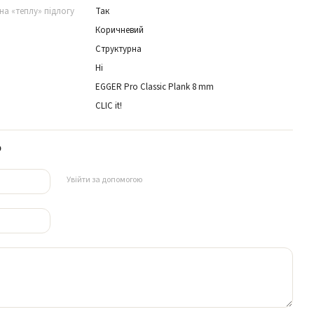
на «теплу» підлогу
Так
Коричневий
Структурна
Ні
EGGER Pro Classic Plank 8 mm
CLIC it!
р
Увійти за допомогою