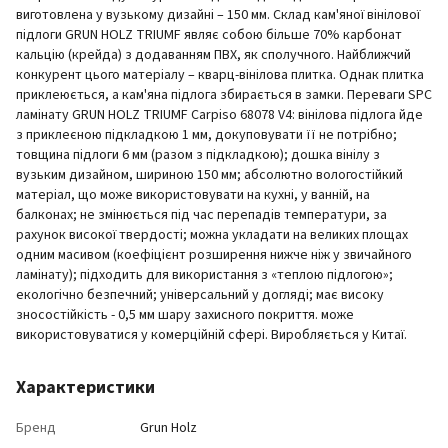
виготовлена у вузькому дизайні – 150 мм. Склад кам'яної вінілової
підлоги GRUN HOLZ TRIUMF являє собою більше 70% карбонат
кальцію (крейда) з додаванням ПВХ, як сполучного. Найближчий
конкурент цього матеріалу – кварц-вінілова плитка. Однак плитка
приклеюється, а кам'яна підлога збирається в замки. Переваги SPC
ламінату GRUN HOLZ TRIUMF Carpiso 68078 V4: вінілова підлога йде
з приклеєною підкладкою 1 мм, докуповувати її не потрібно;
товщина підлоги 6 мм (разом з підкладкою); дошка вінілу з
вузьким дизайном, шириною 150 мм; абсолютно вологостійкий
матеріал, що може використовувати на кухні, у ванній, на
балконах; не змінюється під час перепадів температури, за
рахунок високої твердості; можна укладати на великих площах
одним масивом (коефіцієнт розширення нижче ніж у звичайного
ламінату); підходить для використання з «теплою підлогою»;
екологічно безпечний; універсальний у догляді; має високу
зносостійкість - 0,5 мм шару захисного покриття. може
використовуватися у комерційній сфері. Виробляється у Китаї.
Характеристики
Бренд
Grun Holz