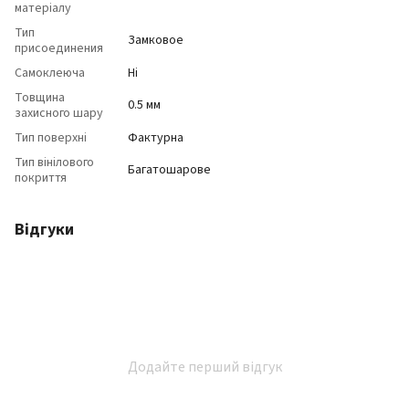
матеріалу
Тип
Замковое
присоединения
Самоклеюча
Ні
Товщина
0.5 мм
захисного шару
Тип поверхні
Фактурна
Тип вінілового
Багатошарове
покриття
Відгуки
Додайте перший відгук