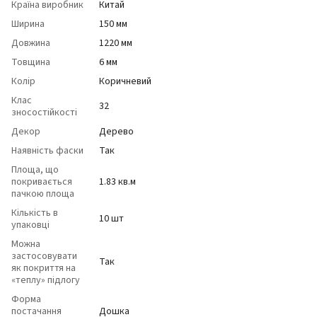
Країна виробник
Китай
Ширина
150 мм
Довжина
1220 мм
Товщина
6 мм
Колір
Коричневий
Клас
32
зносостійкості
Декор
Дерево
Наявність фаски
Так
Площа, що
покривається
1.83 кв.м
пачкою площа
Кількість в
10 шт
упаковці
Можна
застосовувати
Так
як покриття на
«теплу» підлогу
Форма
постачання
Дошка