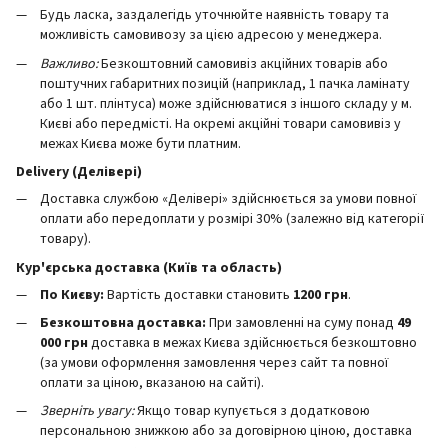
Будь ласка, заздалегідь уточнюйте наявність товару та
можливість самовивозу за цією адресою у менеджера.
Важливо:
Безкоштовний самовивіз акційних товарів або
поштучних габаритних позицій (наприклад, 1 пачка ламінату
або 1 шт. плінтуса) може здійснюватися з іншого складу у м.
Києві або передмісті. На окремі акційні товари самовивіз у
межах Києва може бути платним.
Delivery (Делівері)
Доставка службою «Делівері» здійснюється за умови повної
оплати або передоплати у розмірі 30% (залежно від категорії
товару).
Кур'єрська доставка (Київ та область)
По Києву:
Вартість доставки становить
12
00 грн
.
Безкоштовна доставка:
При замовленні на суму понад
49
000 грн
доставка в межах Києва здійснюється безкоштовно
(за умови оформлення замовлення через сайт та повної
оплати за ціною, вказаною на сайті).
Зверніть увагу:
Якщо товар купується з додатковою
персональною знижкою або за договірною ціною, доставка