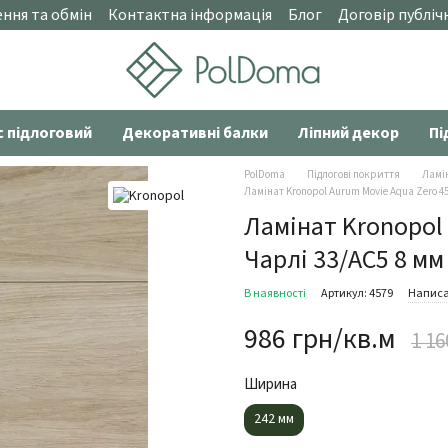
ння та обмін
Контактна інформація
Блог
Договір публіч
с підлоговий
Декоративні балки
Ліпний декор
Пі
PolDoma
Підлогові покриття
Ламі
Ламінат Kronopol Aurum Movie Aqua Zero 4
Ламінат Kronopol
Чарлі 33/АС5 8 мм
В наявності
Артикул: 4579
Написа
986 грн/кв.м
1 16
Ширина
242 мм