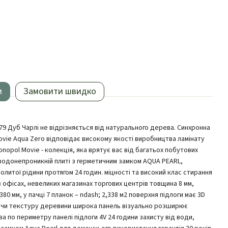
и
Замовити швидко
79 Дуб Чарлі не відрізняється від натурального дерева. Синхронна
ovie Aqua Zero відповідає високому якості виробництва ламінату
nopol Movie - колекція, яка врятує вас від багатьох побутових
 водонепроникній плиті з герметичним замком AQUA PEARL,
олитої рідини протягом 24 годин. міцності та високий клас стирання
 офісах, невеликих магазинах торгових центрів товщина 8 мм,
80 мм, у пачці 7 планок – ndash; 2,338 м2 поверхня підлоги має 3D
чи текстуру деревини широка панель візуально розширює
а по периметру панелі підлоги 4V 24 години захисту від води,