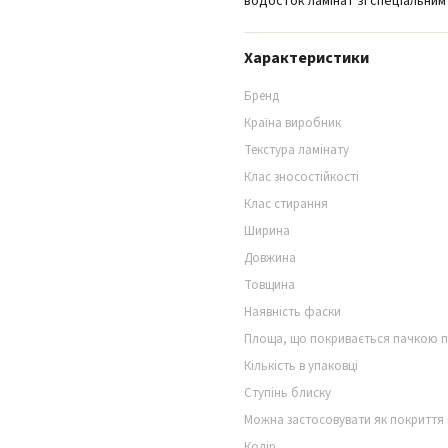
водосток ламінат зі спеціальним
Характеристики
Бренд
Країна виробник
Текстура ламінату
Клас зносостійкості
Клас стирання
Ширина
Довжина
Товщина
Наявність фаски
Площа, що покривається пачкою 
Кількість в упаковці
Ступінь блиску
Можна застосовувати як покриття 
Колір