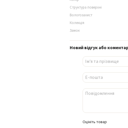
Структура поверхні
Вологозахист
Колекція
Замок
Новий відгук або комента
Оцініть товар