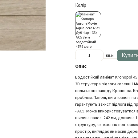
Колір
Купит
кв.м
Опис
Водостійкий ламінат Kronopol 45
3D структура підлоги колекції M
польського заводу Кронопол. Kro
проблем. Панелі, виготовлені на
гарантують захист підлоги від пр
- АС5. Може використовуватися в
ширина панелі 242 мм, довжина 13
структуру, синхронно повторюю
простір, виглядає як масив дерев