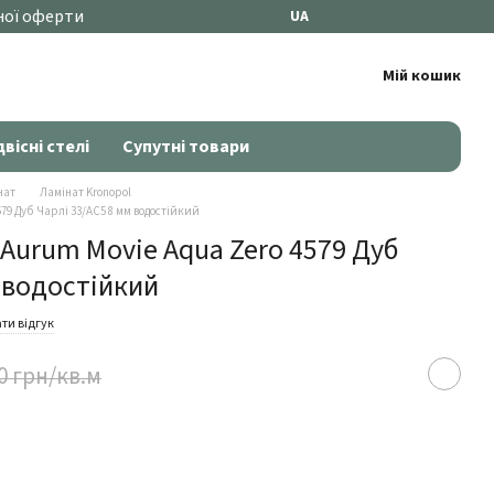
ної оферти
UA
Мій кошик
двісні стелі
Супутні товари
нат
Ламінат Kronopol
579 Дуб Чарлі 33/АС5 8 мм водостійкий
 Aurum Movie Aqua Zero 4579 Дуб
 водостійкий
ти відгук
0 грн/кв.м