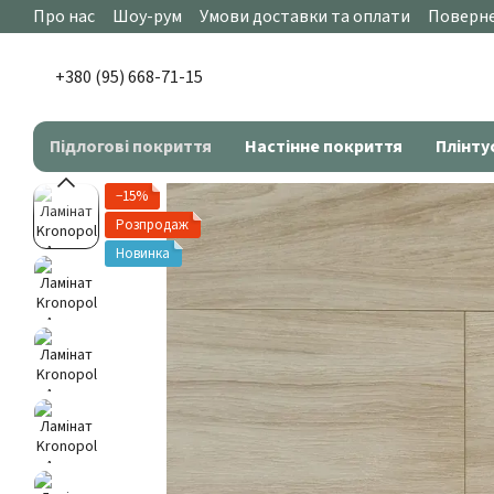
Перейти до основного контенту
Про нас
Шоу-рум
Умови доставки та оплати
Поверне
+380 (95) 668-71-15
Підлогові покриття
Настінне покриття
Плінту
−15%
Розпродаж
Новинка