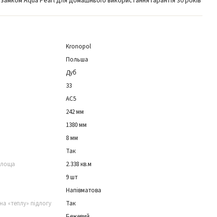
 замком Aqua Pearl для домашнього використання гарантія 30 років
Kronopol
Польша
Дуб
33
АС5
242 мм
1380 мм
8 мм
Так
площа
2.338 кв.м
9 шт
Напівматова
на «теплу» підлогу
Так
Бежевий