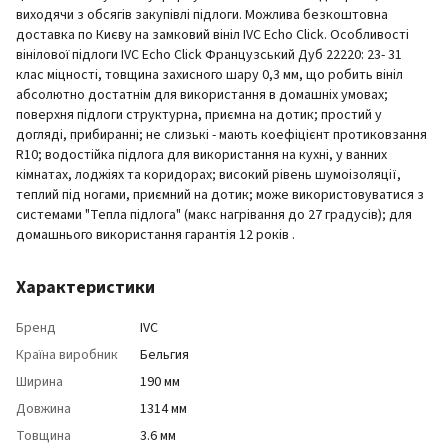
виходячи з обсягів закупівлі підлоги. Можлива безкоштовна
доставка по Києву на замковий вініл IVC Echo Click. Особливості
вінілової підлоги IVC Echo Click Французський Дуб 22220: 23- 31
клас міцності, товщина захисного шару 0,3 мм, що робить вініл
абсолютно достатнім для використання в домашніх умовах;
поверхня підлоги структурна, приємна на дотик; простий у
догляді, прибиранні; не слизькі - мають коефіцієнт протиковзання
R10; водостійка підлога для використання на кухні, у ванних
кімнатах, лоджіях та коридорах; високий рівень шумоізоляції,
теплий під ногами, приємний на дотик; може використовуватися з
системами "Тепла підлога" (макс нагрівання до 27 градусів); для
домашнього використання гарантія 12 років .
Характеристики
Бренд
IVC
Країна виробник
Бельгия
Ширина
190 мм
Довжина
1314 мм
Товщина
3.6 мм