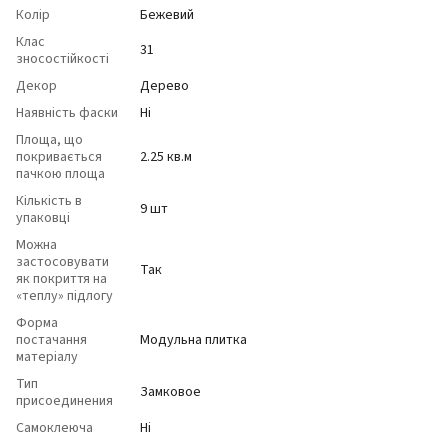
Колір
Бежевий
Клас
31
зносостійкості
Декор
Дерево
Наявність фаски
Ні
Площа, що
покривається
2.25 кв.м
пачкою площа
Кількість в
9 шт
упаковці
Можна
застосовувати
Так
як покриття на
«теплу» підлогу
Форма
постачання
Модульна плитка
матеріалу
Тип
Замковое
присоединения
Самоклеюча
Ні