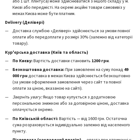
або 1 шт. плінтуса) може здійснюватися з іншого складу у м.
Києві або передмісті. На окремі акційні товари самовивіз у
межах Києва може бути платним.
Delivery (Делівері)
Доставка службою «Делівері» здійснюється за умови повної
оплати або передоплати у розмірі 30% (залежно від категорії
товару).
Кур'єрська доставка (Київ та область)
По Києву:
Вартість доставки становить
12
00 грн
.
Безкоштовна доставка:
При замовленні на суму понад
49
000 грн
доставка в межах Києва здійснюється безкоштовно
(за умови оформлення замовлення через сайт та повної
оплати за ціною, вказаною на сайті).
Зверніть увагу:
Якщо товар купується з додатковою
персональною знижкою або за договірною ціною, доставка
оплачується окремо.
По Київській області:
Вартість — від 1600 грн. Остаточна
сума розраховується індивідуально залежно від населеного
пункту.