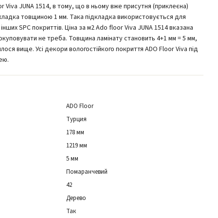
r Viva JUNA 1514, в тому, що в ньому вже присутня (приклеєна)
кладка товщиною 1 мм. Така підкладка використовується для
 інших SPC покриттів. Ціна за м2 Ado floor Viva JUNA 1514 вказана
окуповувати не треба. Товщина ламінату становить 4+1 мм = 5 мм,
лося вище. Усі декори вологостійкого покриття ADO Floor Viva під
ею.
ADO Floor
Турция
178 мм
1219 мм
5 мм
Помаранчевий
42
Дерево
Так