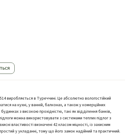
ться
 1514 виробляється в Туреччині. Це абсолютно вологостійкий
тися на кухні, у ванній, балконах, а також у комерційних
 будинках з високою прохідністю, такі як відділення банків,
підлоги можна використовувати з системами теплих підлог з
хисні властивості визначені 42 класом міцності, із захисним
 простий у укладанні, тому що його замок надійний та практичний.