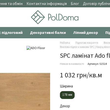
ння та обмін
Контактна інформація
Блог
Договір публіч
с підлоговий
Декоративні балки
Ліпний декор
Пі
PolDoma
Підлогові покриття
Вініл
Вінілова підлога замкова SPC | Кварц-вініл
SPC ламінат Ado fl
Немає в наявності
Артикул: S1514
1 032 грн/кв.м
Ширина
178 мм
Декор