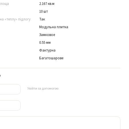
площа
2.167 кв.м
10 шт
на «теплу» підлогу
Так
Модульна плитка
Замковое
0.55 мм
Фактурна
Багатошарове
р
Увійти за допомогою