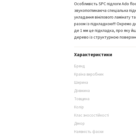
Особливість SPC підлоги Ado floo
звукопоглинаюча спеціальна під
укладання вінілового ламінату та
разом із підкладкою!!! Окремо д
де 1 мм це підкладка, про яку йш
дерево із структурною поверхн
Характеристики
Бренд
Країна виробник
Ширина
Довжина
Товщина
Колір
Клас зносостійкості
Декор
Наявність фаски