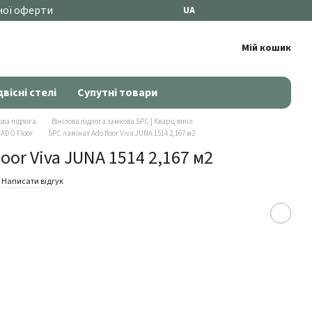
ної оферти
UA
Мій кошик
двісні стелі
Супутні товари
ова підлога
Вінілова підлога замкова SPC | Кварц-вініл
 ADO Floor
SPC ламінат Ado floor Viva JUNA 1514 2,167 м2
oor Viva JUNA 1514 2,167 м2
Написати відгук