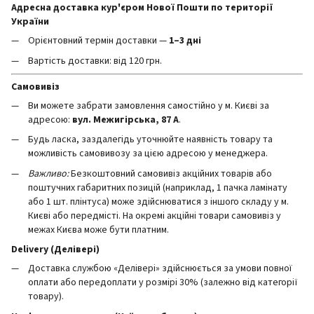
Адресна доставка кур'єром Нової Пошти по території
України
Орієнтовний термін доставки —
1–3 дні
Вартість доставки: від 120 грн.
Самовивіз
Ви можете забрати замовлення самостійно у м. Києві за
адресою:
вул. Межигірська, 87 А
.
Будь ласка, заздалегідь уточнюйте наявність товару та
можливість самовивозу за цією адресою у менеджера.
Важливо:
Безкоштовний самовивіз акційних товарів або
поштучних габаритних позицій (наприклад, 1 пачка ламінату
або 1 шт. плінтуса) може здійснюватися з іншого складу у м.
Києві або передмісті. На окремі акційні товари самовивіз у
межах Києва може бути платним.
Delivery (Делівері)
Доставка службою «Делівері» здійснюється за умови повної
оплати або передоплати у розмірі 30% (залежно від категорії
товару).