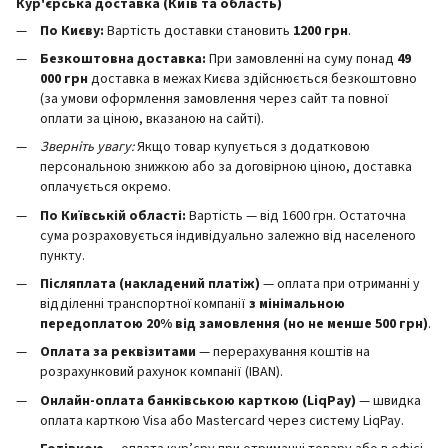
Кур'єрська доставка (Київ та область)
По Києву:
Вартість доставки становить
12
00 грн
.
Безкоштовна доставка:
При замовленні на суму понад
49
000 грн
доставка в межах Києва здійснюється безкоштовно
(за умови оформлення замовлення через сайт та повної
оплати за ціною, вказаною на сайті).
Зверніть увагу:
Якщо товар купується з додатковою
персональною знижкою або за договірною ціною, доставка
оплачується окремо.
По Київській області:
Вартість — від 1600 грн. Остаточна
сума розраховується індивідуально залежно від населеного
пункту.
Післяплата (накладений платіж)
— оплата при отриманні у
відділенні транспортної компанії
з мінімальною
передоплатою 20% від замовлення (но не менше 500 грн)
.
Оплата за реквізитами
— перерахування коштів на
розрахунковий рахунок компанії (IBAN).
Онлайн-оплата банківською карткою (LiqPay)
— швидка
оплата карткою Visa або Mastercard через систему LiqPay.