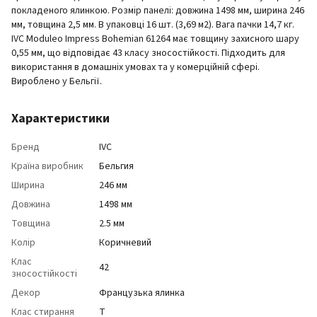
покладеного ялинкою. Розмір панелі: довжина 1498 мм, ширина 246
мм, товщина 2,5 мм. В упаковці 16 шт. (3,69 м2). Вага пачки 14,7 кг.
IVC Moduleo Impress Bohemian 61264 має товщину захисного шару
0,55 мм, що відповідає 43 класу зносостійкості. Підходить для
використання в домашніх умовах та у комерційній сфері.
Вироблено у Бельгії.
Характеристики
Бренд
IVC
Країна виробник
Бельгия
Ширина
246 мм
Довжина
1498 мм
Товщина
2.5 мм
Колір
Коричневий
Клас
42
зносостійкості
Декор
Французька ялинка
Клас стирання
T