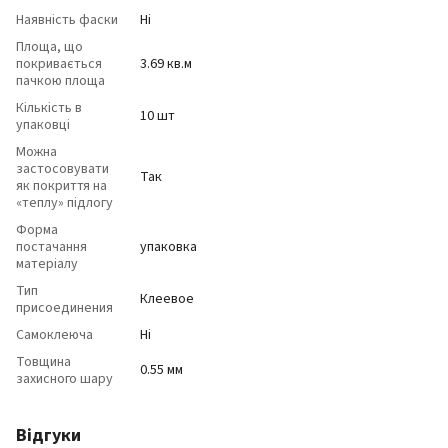
Наявність фаски
Ні
Площа, що
покривається
3.69 кв.м
пачкою площа
Кількість в
10 шт
упаковці
Можна
застосовувати
Так
як покриття на
«теплу» підлогу
Форма
постачання
упаковка
матеріалу
Тип
Клеевое
присоединения
Самоклеюча
Ні
Товщина
0.55 мм
захисного шару
Відгуки