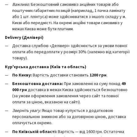
Важливо:
Безкоштовний самовивіз акційних товарів або
поштучних габаритних позицій (наприклад, 1 пачка ламінату
або 1 шт. плінтуса) може здійснюватися з іншого складу у м.
Києві або передмісті. На окремі акційні товари самовивіз у
межах Києва може бути платним.
Delivery (Делівері)
Доставка службою «Делівері» здійснюється за умови повної
оплати або передоплати у розмірі 30% (залежно від категорії
товару).
Кур'єрська доставка (Київ та область)
По Києву:
Вартість доставки становить
12
00 грн
.
Безкоштовна доставка:
При замовленні на суму понад
49
000 грн
доставка в межах Києва здійснюється безкоштовно
(за умови оформлення замовлення через сайт та повної
оплати за ціною, вказаною на сайті).
Зверніть увагу:
Якщо товар купується з додатковою
персональною знижкою або за договірною ціною, доставка
оплачується окремо.
По Київській області:
Вартість — від 1600 грн. Остаточна