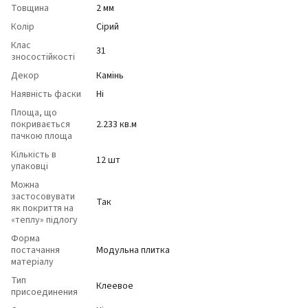
Товщина
2 мм
Колір
Сірий
Клас
31
зносостійкості
Декор
Камінь
Наявність фаски
Ні
Площа, що
покривається
2.233 кв.м
пачкою площа
Кількість в
12 шт
упаковці
Можна
застосовувати
Так
як покриття на
«теплу» підлогу
Форма
постачання
Модульна плитка
матеріалу
Тип
Клеевое
присоединения