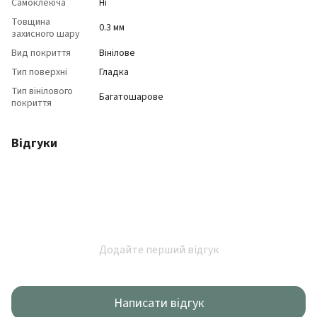
Самоклеюча
Ні
Товщина
0.3 мм
захисного шару
Вид покриття
Вінілове
Тип поверхні
Гладка
Тип вінілового
Багатошарове
покриття
Відгуки
Додайте перший відгук
Написати відгук