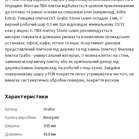
Угорщині. Монтаж ПВХ плитки відбувається шляхом приклеюванням
до готової та рівної основи на спеціальні клеї (наприклад, Kiilto
Extra). Товщина плитки LVT Grabo Stone Luwin складає 2 мм, її
верхній робочий шар 0.3 мм. Що відповідає мінімальному 23/31
класу міцності. ПВХ плитку Stone Luwin рекомендується
використовувати в домашніх умовах та в невеликих громадських
установах: офіси, кафе, готелі та інше. Асортимент декорів
представлений плиткою під дерево та під камінь (плитку). Вінілова
плитка Грабо - універсальний матеріал, її можна клеїти і на стіни,
замінюючи керамічну плитку або як оригінальний декор під
дерево/камінь (наприклад, на робочій стінці кухні). Завдяки
поверхневому шару з PUR покриття легко утримувати в чистоті, не
вимагає систематичної обробки поверхні, покриття воском.
Характеристики
Бренд
Grabo
Країна виробник
Венгрия
Ширина
305 мм
Довжина
610 мм