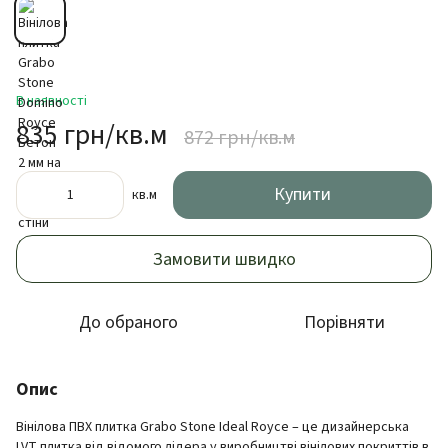
В наявності
835 грн/кв.м
872 грн/кв.м
Купити
кв.м
Замовити швидко
До обраного
Порівняти
Опис
Вінілова ПВХ плитка Grabo Stone Ideal Royce – це дизайнерська
LVT плитка від відомого лідера у виробництві вінілових покриттів в