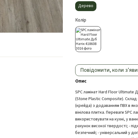
Дерево
Колір
Повідомити, коли з'яви
Опис
SPC ламінат Hard Floor Ultimate Д
(Stone Plastic Composite). Скла
(крейда) з додаванням ПВХ в яко
вінілова плитка. Переваги SPC л
використовувати на кухні, у ванн
рахунок високої твердості; - пі
безпечний; - універсальний у дог