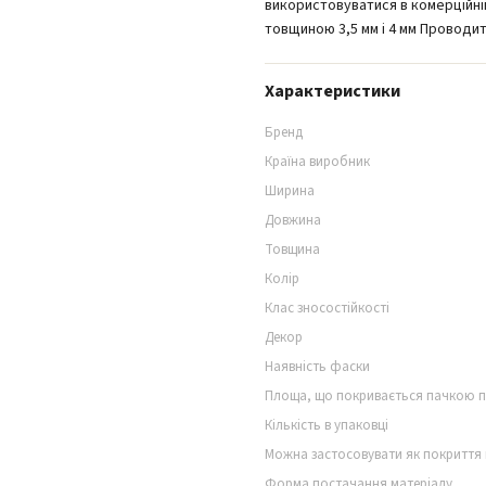
використовуватися в комерційній
товщиною 3,5 мм і 4 мм Проводить
Характеристики
Бренд
Країна виробник
Ширина
Довжина
Товщина
Колір
Клас зносостійкості
Декор
Наявність фаски
Площа, що покривається пачкою 
Кількість в упаковці
Можна застосовувати як покриття 
Форма постачання матеріалу