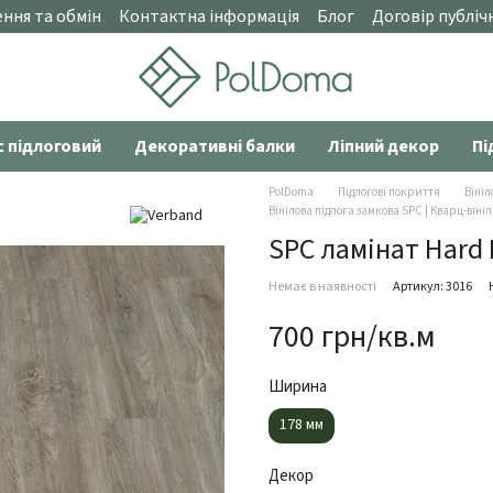
ння та обмін
Контактна інформація
Блог
Договір публіч
с підлоговий
Декоративні балки
Ліпний декор
Пі
PolDoma
Підлогові покриття
Вініл
Вінілова підлога замкова SPC | Кварц-віні
SPC ламінат Hard 
Немає в наявності
Артикул: 3016
700 грн/кв.м
Ширина
178 мм
Декор