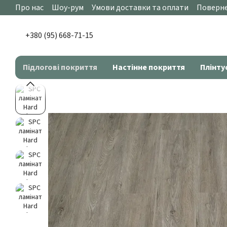
Перейти до основного контенту
Про нас
Шоу-рум
Умови доставки та оплати
Поверне
+380 (95) 668-71-15
Підлогові покриття
Настінне покриття
Плінту