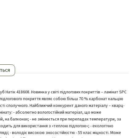
ться
уб Натік 418608. Новинка у світі підлогових покриттів – ламінат SPC
д підлогового покриття являє собою більш 70 % карбонат кальцію
сті сполучного. Найближчий конкурент даного матеріалу – кварц-
амінату: - абсолютно вологостійкий матеріал, що може
ій, на балконах; - не змінюється при перепадах температури, за
дходить для використання з «теплою підлогою»; - екологічно
ляді; - володіє високою зносостійкістю - 55 клас міцності. Може