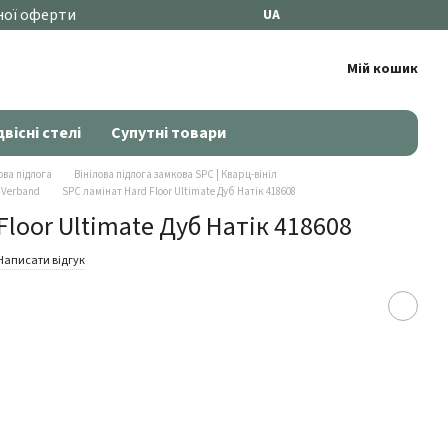
ної оферти
UA
Мій кошик
двісні стелі
Супутні товари
ова підлога
Вінілова підлога замкова SPC | Кварц-вініл
л Verband
SPC ламінат Hard Floor Ultimate Дуб Натік 418608
Floor Ultimate Дуб Натік 418608
Написати відгук