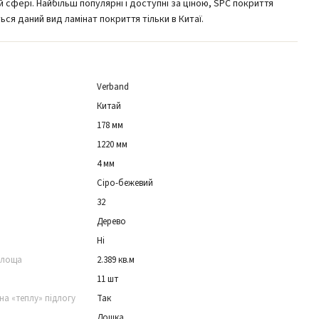
 сфері. Найбільш популярні і доступні за ціною, SPC покриття
ся даний вид ламінат покриття тільки в Китаї.
Verband
Китай
178 мм
1220 мм
4 мм
Сіро-бежевий
32
Дерево
Ні
площа
2.389 кв.м
11 шт
на «теплу» підлогу
Так
Дошка