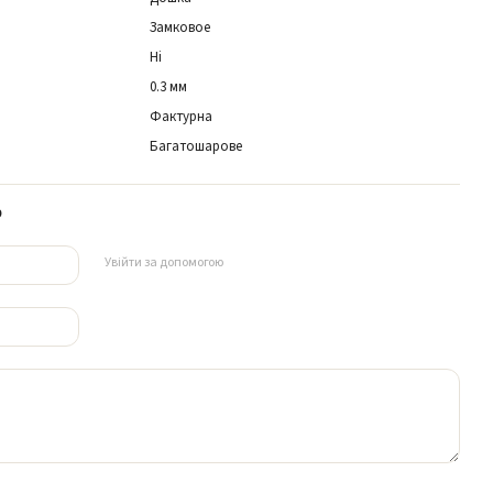
Замковое
Ні
0.3 мм
Фактурна
Багатошарове
р
Увійти за допомогою