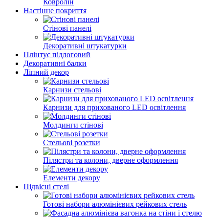
Ковролін
Настінне покриття
Стінові панелі
Декоративні штукатурки
Плінтус підлоговий
Декоративні балки
Ліпний декор
Карнизи стельові
Карнизи для прихованого LED освітлення
Молдинги стінові
Стельові розетки
Пілястри та колони, дверне оформлення
Елементи декору
Підвісні стелі
Готові набори алюмінієвих рейкових стель