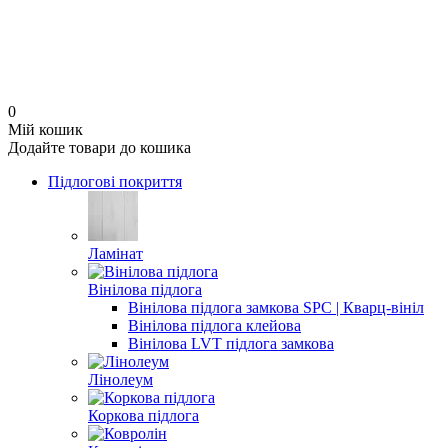
0
Мій кошик
Додайте товари до кошика
Підлогові покриття
Ламінат
Вінілова підлога
Вінілова підлога замкова SPC | Кварц-вініл
Вінілова підлога клейова
Вінілова LVT підлога замкова
Лінолеум
Коркова підлога