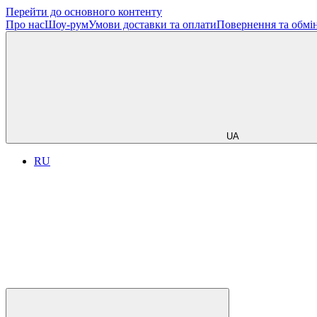
Перейти до основного контенту
Про нас
Шоу-рум
Умови доставки та оплати
Повернення та обмі
UA
RU