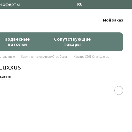
й оферты
RU
Мой заказ
Подвесные
Сопутствующие
потолки
товары
отолочные
Карнизы потолочные Orac Decor
Карниз C991 Orac Luxxus
Luxxus
ь отзыв