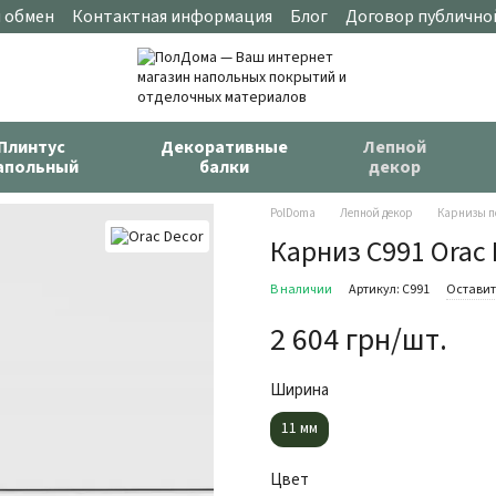
и обмен
Контактная информация
Блог
Договор публично
Плинтус
Декоративные
Лепной
апольный
балки
декор
PolDoma
Лепной декор
Карнизы п
Карниз C991 Orac 
В наличии
Артикул: C991
Оставит
2 604 грн/шт.
Ширина
11 мм
Цвет