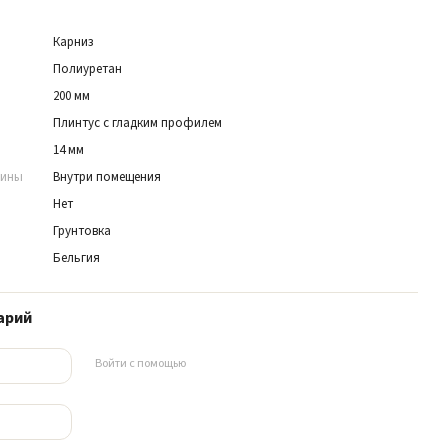
Карниз
Полиуретан
200 мм
Плинтус с гладким профилем
14 мм
нины
Внутри помещения
Нет
Грунтовка
Бельгия
арий
Войти с помощью