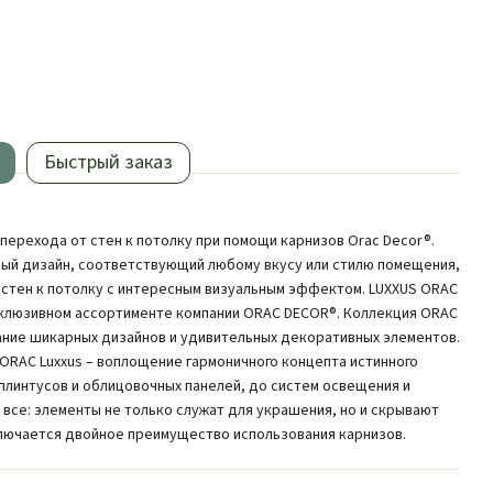
Быстрый заказ
перехода от стен к потолку при помощи карнизов Orac Decor®.
ый дизайн, соответствующий любому вкусу или стилю помещения,
 стен к потолку с интересным визуальным эффектом. LUXXUS ORAC
ксклюзивном ассортименте компании ORAC DECOR®. Коллекция ORAC
ание шикарных дизайнов и удивительных декоративных элементов.
ORAC Luxxus – воплощение гармоничного концепта истинного
, плинтусов и облицовочных панелей, до систем освещения и
 все: элементы не только служат для украшения, но и скрывают
лючается двойное преимущество использования карнизов.