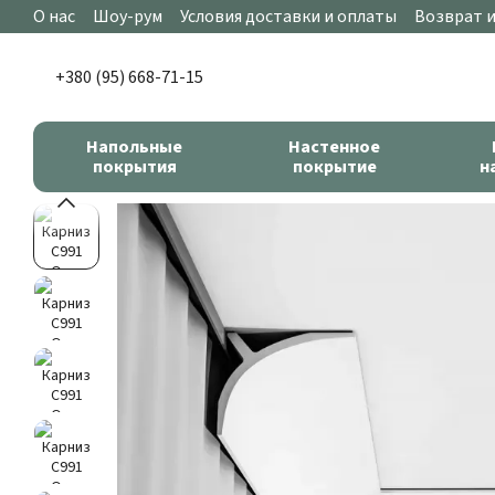
Перейти к основному контенту
О нас
Шоу-рум
Условия доставки и оплаты
Возврат 
+380 (95) 668-71-15
Напольные
Настенное
покрытия
покрытие
н