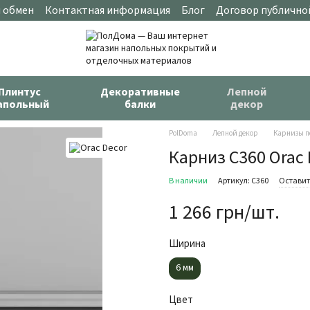
и обмен
Контактная информация
Блог
Договор публично
Плинтус
Декоративные
Лепной
апольный
балки
декор
PolDoma
Лепной декор
Карнизы п
Карниз C360 Orac 
В наличии
Артикул: C360
Оставит
1 266 грн/шт.
Ширина
6 мм
Цвет