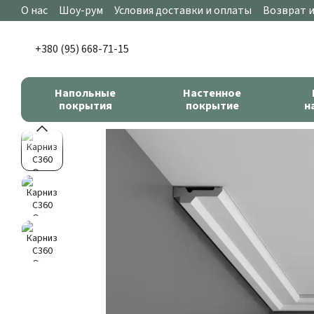
Перейти к основному контенту
О нас
Шоу-рум
Условия доставки и оплаты
Возврат 
+380 (95) 668-71-15
Напольные
Настенное
покрытия
покрытие
н