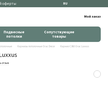
й оферты
RU
Мой заказ
Подвесные
Сопутствующие
потолки
товары
отолочные
Карнизы потолочные Orac Decor
Карниз C360 Orac Luxxus
Luxxus
ь отзыв