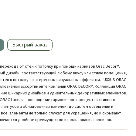
Быстрый заказ
перехода от стен к потолку при помощи карнизов Orac Decor®.
ый дизайн, соответствующий любому вкусу или стилю помещения,
 стен к потолку с интересным визуальным эффектом. LUXXUS ORAC
ксклюзивном ассортименте компании ORAC DECOR®. Коллекция ORAC
ание шикарных дизайнов и удивительных декоративных элементов.
ORAC Luxxus – воплощение гармоничного концепта истинного
, плинтусов и облицовочных панелей, до систем освещения и
 все: элементы не только служат для украшения, но и скрывают
лючается двойное преимущество использования карнизов.