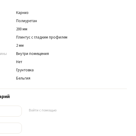
Карниз
Полиуретан
200 мм
Плинтус с гладким профилем
2 мм
нины
Внутри помещения
Нет
Грунтовка
Бельгия
арий
Войти с помощью