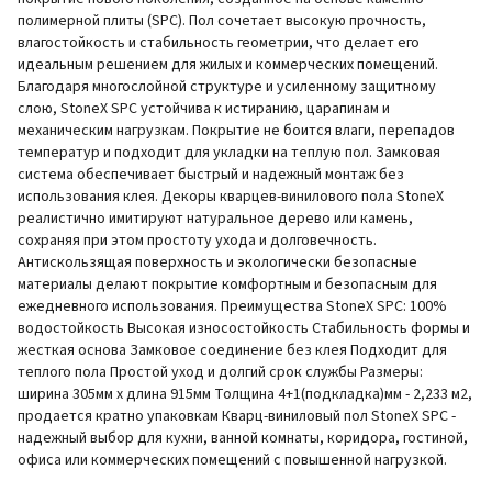
полимерной плиты (SPC). Пол сочетает высокую прочность,
влагостойкость и стабильность геометрии, что делает его
идеальным решением для жилых и коммерческих помещений.
Благодаря многослойной структуре и усиленному защитному
слою, StoneX SPC устойчива к истиранию, царапинам и
механическим нагрузкам. Покрытие не боится влаги, перепадов
температур и подходит для укладки на теплую пол. Замковая
система обеспечивает быстрый и надежный монтаж без
использования клея. Декоры кварцев-винилового пола StoneX
реалистично имитируют натуральное дерево или камень,
сохраняя при этом простоту ухода и долговечность.
Антискользящая поверхность и экологически безопасные
материалы делают покрытие комфортным и безопасным для
ежедневного использования. Преимущества StoneX SPC: 100%
водостойкость Высокая износостойкость Стабильность формы и
жесткая основа Замковое соединение без клея Подходит для
теплого пола Простой уход и долгий срок службы Размеры:
ширина 305мм х длина 915мм Толщина 4+1(подкладка)мм - 2,233 м2,
продается кратно упаковкам Кварц-виниловый пол StoneX SPC -
надежный выбор для кухни, ванной комнаты, коридора, гостиной,
офиса или коммерческих помещений с повышенной нагрузкой.