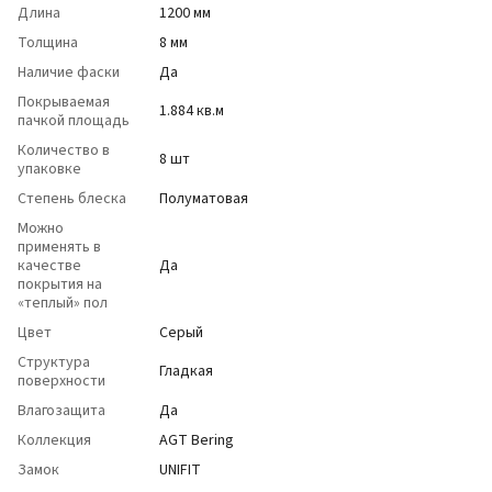
Длина
1200 мм
Толщина
8 мм
Наличие фаски
Да
Покрываемая
1.884 кв.м
пачкой площадь
Количество в
8 шт
упаковке
Степень блеска
Полуматовая
Можно
применять в
качестве
Да
покрытия на
«теплый» пол
Цвет
Серый
Структура
Гладкая
поверхности
Влагозащита
Да
Коллекция
AGT Bering
Замок
UNIFIT