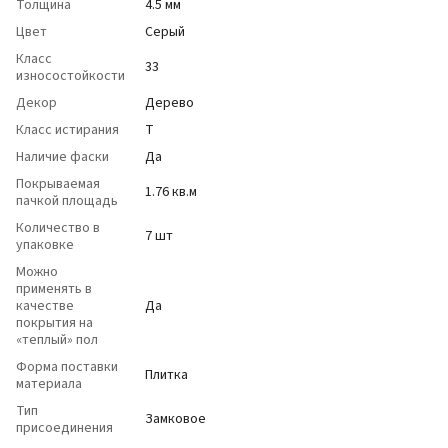
Толщина
4.5 мм
Цвет
Серый
Класс
33
износостойкости
Декор
Дерево
Класс истирания
T
Наличие фаски
Да
Покрываемая
1.76 кв.м
пачкой площадь
Количество в
7 шт
упаковке
Можно
применять в
качестве
Да
покрытия на
«теплый» пол
Форма поставки
Плитка
материала
Тип
Замковое
присоединения