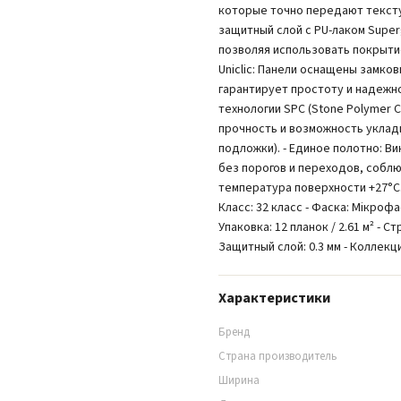
которые точно передают тексту
защитный слой с PU-лаком Super
позволяя использовать покрыти
Uniclic: Панели оснащены замков
гарантирует простоту и надежнос
технологии SPC (Stone Polymer
прочность и возможность укладк
подложки). - Единое полотно: В
без порогов и переходов, собл
температура поверхности +27°С. 
Класс: 32 класс - Фаска: Мікрофа
Упаковка: 12 планок / 2.61 м² - С
Защитный слой: 0.3 мм - Коллекция
Характеристики
Бренд
Страна производитель
Ширина