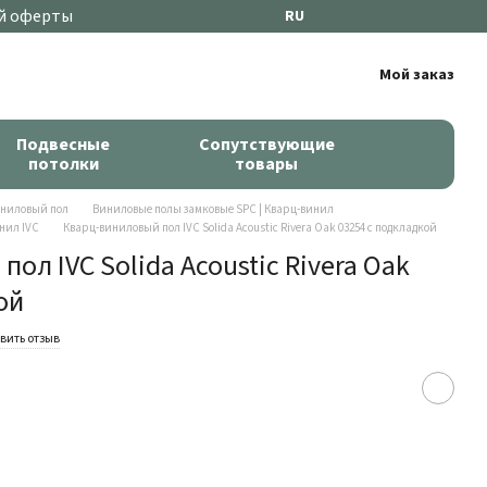
й оферты
RU
Мой заказ
Подвесные
Сопутствующие
потолки
товары
ниловый пол
Виниловые полы замковые SPC | Кварц-винил
нил IVC
Кварц-виниловый пол IVC Solida Acoustic Rivera Oak 03254 с подкладкой
ол IVC Solida Acoustic Rivera Oak
ой
вить отзыв