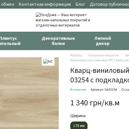
и обмен
Контактная информация
Блог
Договор публично
Плинтус
Декоративные
Лепной
апольный
балки
декор
PolDoma
Напольные покрытия
Ви
Виниловые полы замковые SPC | Кварц-ви
Кварц-виниловый п
03254 с подкладк
В наличии
Артикул: SA03254
Оста
1 340 грн/кв.м
Ширина
178 мм