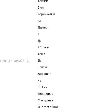
1219 мм
5 мм
Коричневый
23
Дерево
T
Да
2.61 кв.м
12 шт
ытия на «теплый» пол
Да
Плитка
Замковое
Нет
0.33 мм
Виниловое
Фактурная
Многослойное