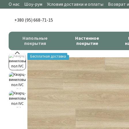
Перейти к основному контенту
О нас
Шоу-рум
Условия доставки и оплаты
Возврат 
+380 (95) 668-71-15
Напольные
Настенное
покрытия
покрытие
н
Бесплатная доставка