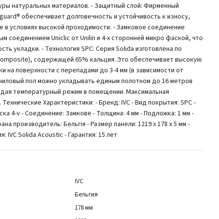
ры натуральных материалов. - Защитный слой: Фирменный
guard® обеспечивает долговечность и устойчивость к износу,
е в условиях высокой проходимости. - Замковое соединение
ым соединением Uniclic от Unilin и 4-х сторонней микро фаской, что
ть укладки. - Технология SPC: Серия Solida изготовлена по
 Composite), содержащей 65% кальция. Это обеспечивает высокую
и на поверхности с перепадами до 3-4 мм (в зависимости от
иниловый пол можно укладывать единым полотном до 16 метров
юдая температурный режим в помещении. Максимальная
Технические Характеристики: - Бренд: IVC - Вид покрытия: SPC -
ска 4-v - Соединение: Замкове - Толщина: 4 мм - Подложка: 1 мм -
трана производитель: Бельгія - Размер панели: 1219 х 178 х 5 мм -
: IVC Solida Acoustic - Гарантия: 15 лет
IVC
Бельгия
178 мм