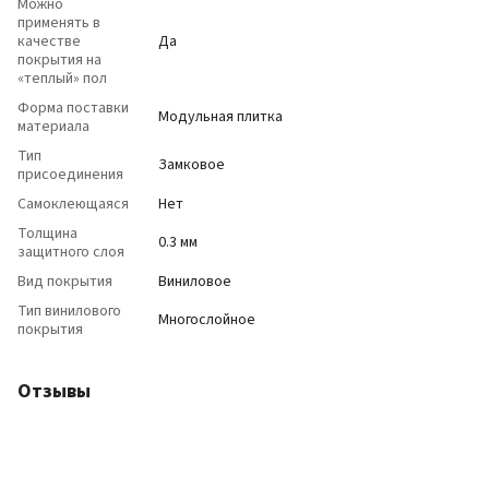
Можно
применять в
качестве
Да
покрытия на
«теплый» пол
Форма поставки
Модульная плитка
материала
Тип
Замковое
присоединения
Самоклеющаяся
Нет
Толщина
0.3 мм
защитного слоя
Вид покрытия
Виниловое
Тип винилового
Многослойное
покрытия
Отзывы