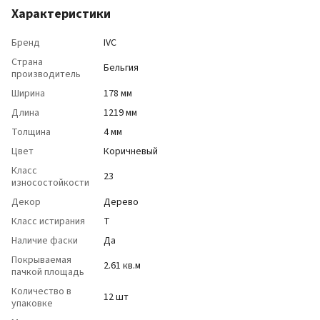
Характеристики
Бренд
IVC
Страна
Бельгия
производитель
Ширина
178 мм
Длина
1219 мм
Толщина
4 мм
Цвет
Коричневый
Класс
23
износостойкости
Декор
Дерево
Класс истирания
T
Наличие фаски
Да
Покрываемая
2.61 кв.м
пачкой площадь
Количество в
12 шт
упаковке