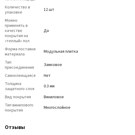
Количество в
12 шт
упаковке
Можно
применять в
качестве
Да
покрытия на
«теплый» пол
Форма поставки
Модульная плитка
материала
Тип
Замковое
присоединения
Самоклеющаяся
Нет
Толщина
0.3 мм
защитного слоя
Вид покрытия
Виниловое
Тип винилового
Многослойное
покрытия
Отзывы