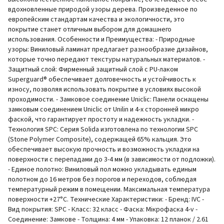
вдохновленные природой узоры дерева. Произведенное по
европейским стандартам качества и экологичности, это
покрытие станет отличным выбором для домашнего
использования. Особенности и Преимущества: - Природные
узоры: Виниловый ламинат предлагает разнообразие дизайнов,
которые точно передают текстуры натуральных материалов. -
Защитный слой: Фирменный защитный слой с PU-лаком
Superguard® обеспечивает долговечность и устойчивость к
износу, позволяя использовать покрытие в условиях высокой
проходимости. - Замковое соединение Uniclic: Панели оснащены
замковым соединением Uniclic от Unilin и 4-х сторонней микро
фаской, что гарантирует простоту и надежность укладки. -
Технология SPC: Серия Solida изготовлена по технологии SPC
(Stone Polymer Composite), содержащей 65% кальция. Это
обеспечивает высокую прочность и возможность укладки на
поверхности с перепадами до 3-4 мм (в зависимости от подложки).
- Единое полотно: Виниловый пол можно укладывать единым
полотном до 16 метров без порогов и переходов, соблюдая
температурный режим в помещении. Максимальная температура
поверхности +27°С. Технические Характеристики: - Бренд: IVC -
Вид покрытия: SPC - Класс: 32 класс - Фаска: Мікрофаска 4-v -
Соединение: Замкове - Толщина: 4 мм - Упаковка: 12 планок / 2.61