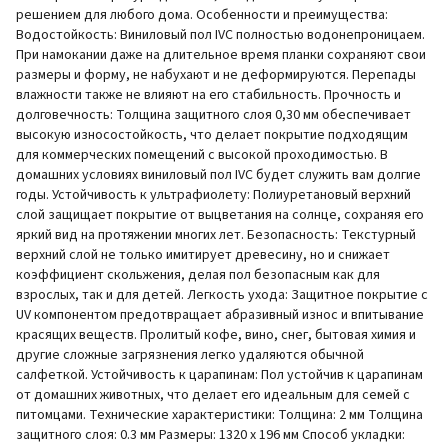
решением для любого дома. Особенности и преимущества:
Водостойкость: Виниловый пол IVC полностью водонепроницаем.
При намокании даже на длительное время планки сохраняют свои
размеры и форму, не набухают и не деформируются. Перепады
влажности также не влияют на его стабильность. Прочность и
долговечность: Толщина защитного слоя 0,30 мм обеспечивает
высокую износостойкость, что делает покрытие подходящим
для коммерческих помещений с высокой проходимостью. В
домашних условиях виниловый пол IVC будет служить вам долгие
годы. Устойчивость к ультрафиолету: Полиуретановый верхний
слой защищает покрытие от выцветания на солнце, сохраняя его
яркий вид на протяжении многих лет. Безопасность: Текстурный
верхний слой не только имитирует древесину, но и снижает
коэффициент скольжения, делая пол безопасным как для
взрослых, так и для детей. Легкость ухода: Защитное покрытие с
UV компонентом предотвращает абразивный износ и впитывание
красящих веществ. Пролитый кофе, вино, снег, бытовая химия и
другие сложные загрязнения легко удаляются обычной
салфеткой. Устойчивость к царапинам: Пол устойчив к царапинам
от домашних животных, что делает его идеальным для семей с
питомцами. Технические характеристики: Толщина: 2 мм Толщина
защитного слоя: 0.3 мм Размеры: 1320 x 196 мм Способ укладки: