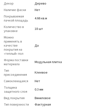
Декор
Дерево
Наличие фаски
Нет
Покрываемая
4.66 кв.м
пачкой площадь
Количество в
18 шт
упаковке
Можно
применять в
качестве
Да
покрытия на
«теплый» пол
Форма поставки
Модульная плитка
материала
Тип
Клеевое
присоединения
Самоклеющаяся
Нет
Толщина
0.3 мм
защитного слоя
Вид покрытия
Виниловое
Тип поверхности
Фактурная