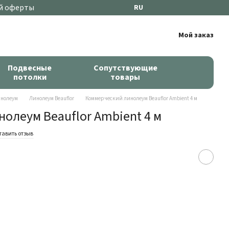
й оферты
RU
Мой заказ
Подвесные
Сопутствующие
потолки
товары
нолеум
Линолеум Beauflor
Коммерческий линолеум Beauflor Ambient 4 м
олеум Beauflor Ambient 4 м
тавить отзыв