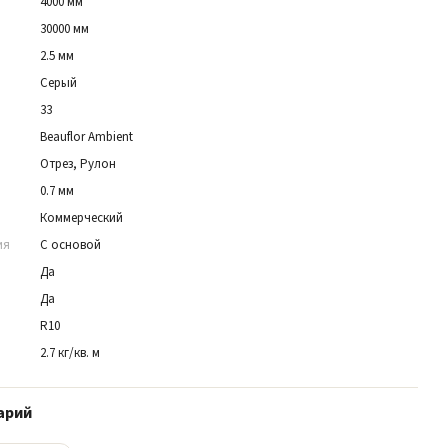
4000 мм
30000 мм
2.5 мм
Серый
33
Beauflor Ambient
Отрез, Рулон
0.7 мм
Коммерческий
ия
С основой
Да
Да
R10
2.7 кг/кв. м
арий