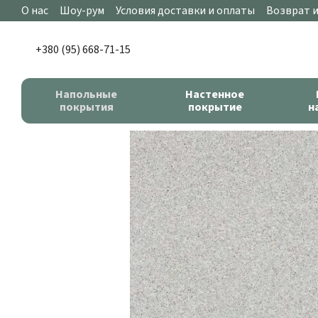
Перейти к основному контенту
О нас
Шоу-рум
Условия доставки и оплаты
Возврат 
+380 (95) 668-71-15
Напольные
Настенное
покрытия
покрытие
н