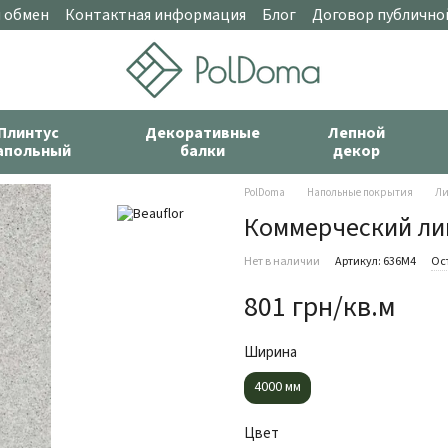
и обмен
Контактная информация
Блог
Договор публично
Плинтус
Декоративные
Лепной
апольный
балки
декор
PolDoma
Напольные покрытия
Ли
Коммерческий лин
Нет в наличии
Артикул: 636M4
Ос
801 грн/кв.м
Ширина
4000 мм
Цвет