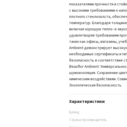
показателями прочности и стойк
с высокими требованиями к напо
плотного стеклохолста, обесп
температур. Благодаря толщине
включая хорошую тепло- и звук
удовлетворяя требованиям проч
таких как офисы, магазины, уче
Ambient демонстрирует высокую
необходимые сертификаты и гиг
безопасность и соответствие с
Beauflor Ambient: Универсально
шумоизоляция. Сохранение цвета
химическим воздействиям. Совме
Экологическая безопасность.
Характеристики
Бренд
Страна производитель