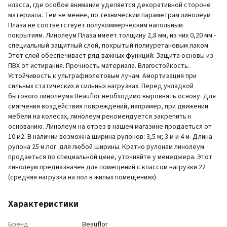
класса, где особое внимание уделяется декоративной стороне
материала. Тем не менее, по техническим параметрам линолеум
Плаза не соответствует полукоммерческим напольным
покрытиям. Линолеум Плаза имеет толщину 2,8 мм, из них 0,20 мм -
специальный защитный слой, покрытый полиуретановым лаком.
Этот слой обеспечивает ряд важных функций: Защита основы из
ПВХ от истирания. Прочность материала. Влагостойкость.
Устойчивость к ультрафиолетовым лучам. Амортизация при
сильных статических и сильных нагрузках. Перед укладкой
бытового линолеума Beauflor необходимо выровнять основу. Для
смягчения воздействия повреждений, например, при движении
мебели на колесах, линолеум рекомендуется закрепить к
основанию. Линолеум на отрез в нашем магазине продаеться от
10 м2. В наличии возможна ширина рулонов: 3,5 м; 3 м и 4 м. Длина
рулона 25 м.пог. для любой ширины. Кратно рулонам линолеум
продаеться по специальной цене, уточняйте у менеджера. Этот
линолеум предназначен для помещений с классом нагрузки 22
(средняя нагрузка на пол в жилых помещениях).
Характеристики
Бренд
Beauflor