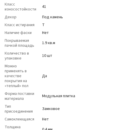
Класс
41
износостойкости
Декор
Под камень
Класс истирания
Т
Наличие фаски
Нет
Покрываемая
1.9 кв.м
пачкой площадь
Количество в
10 шт
упаковке
Можно
применять в
качестве
Да
покрытия на
«теплый» пол
Форма поставки
Модульная плитка
материала
Тип
Замковое
присоединения
Самоклеющаяся
Нет
Толщина
0.4 мм