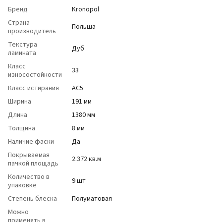
Бренд
Kronopol
Страна
Польша
производитель
Текстура
Дуб
ламината
Класс
33
износостойкости
Класс истирания
АС5
Ширина
191 мм
Длина
1380 мм
Толщина
8 мм
Наличие фаски
Да
Покрываемая
2.372 кв.м
пачкой площадь
Количество в
9 шт
упаковке
Степень блеска
Полуматовая
Можно
применять в