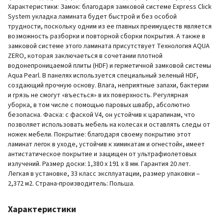
Характеристики: Замок: благодаря замковой системе Express Click
System укладка ламината будет быстрой и без особой
трудности, поскольку одним из ее главных преимуществ является
возможность разборки и повторной сборки покрытия. А также в
замковой системе этого ламината присутствует Технология AQUA
ZERO, которая заключаеться в сочетании плотной
водонепроницаемой плиты (HDF) и герметичной замковой системы
Aqua Pearl. В панелях используется специальный зеленый HDF,
создающий прочную основу. Влага, неприятные запахи, бактерии
и грязь не смогут «въесться» в их поверхность. Регулярная
уборка, в том числе с помощью паровых швабр, абсолютно
безопасна. Фаска: с фаской V4, он устойчив к царапинам, что
позволяет использовать мебель на колесах и оставлять следы от
ножек мебели. Покрытие: благодаря своему покрытию этот
ламинат легок в уходе, устойчив к химикатам и огнестойк, имеет
антистатическое покрытие и защищен от ультрафиолетовых
излучений. Размер доски: 1,380 х 191 х 8 мм. Гарантия 20 лет.
Легкая в установке, 33 класс эксплуатации, размер упаковки –
2,372 м2. Страна-производитель: Польша.
Характеристики