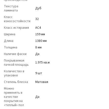
Текстура
Дуб
ламината
Класс
32
износостойкости
Класс истирания
АС4
Ширина
159 мм
Длина
1380 мм
Толщина
8 мм
Наличие фаски
Да
Покрываемая
1.975 кв.м
пачкой площадь
Количество в
9 шт
упаковке
Степень блеска
Матовая
Можно
применять в
качестве
Да
покрытия на
«теплый» пол