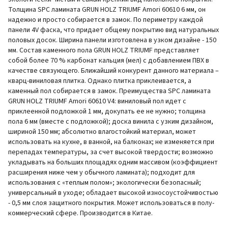
Толщина SPC ламината GRUN HOLZ TRIUMF Amori 60610 6 мм, он
надежно и просто собирается в замок. По периметру каждой
панели 4V фаска, что придает общему покрытию вид натуральных
половых досок. Ширина панели изготовлена в узком дизайне - 150
мм. Состав каменного пола GRUN HOLZ TRIUMF представляет
собой более 70 % карбонат кальция (мел) с добавлением ПВХ в
качестве связующего. Ближайший конкурент данного материала –
кварц-виниловая плитка. Однако плитка приклеивается, а
каменный пол собирается в замок. Преимущества SPC ламината
GRUN HOLZ TRIUMF Amori 60610 V4: виниловый пол идет с
приклеенной подложкой 1 мм, докупать ее не нужно; толщина
пола 6 мм (вместе с подложкой); доска винила с узким дизайном,
шириной 150 мм; абсолютно влагостойкий материал, может
использовать на кухне, в ванной, на балконах; не изменяется при
перепадах температуры, за счет высокой твердости; возможно
укладывать на больших площадях одним массивом (коэффициент
расширения ниже чем у обычного ламината); подходит для
использования с «теплым полом»; экологически безопасный;
универсальный в уходе; обладает высокой износоустойчивостью
- 0,5 мм слоя защитного покрытия. Может использоваться в полу-
коммерческий сфере. Производится в Китае.