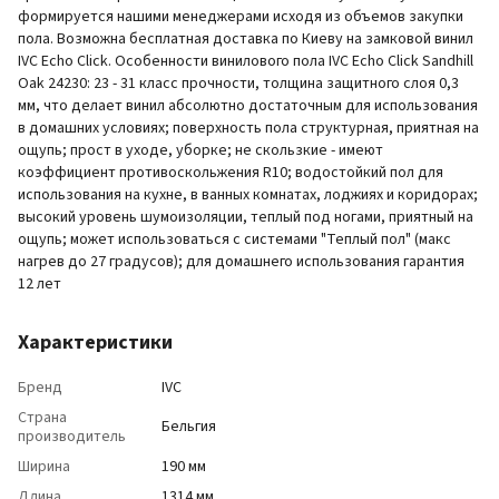
формируется нашими менеджерами исходя из объемов закупки
пола. Возможна бесплатная доставка по Киеву на замковой винил
IVC Echo Click. Особенности винилового пола IVC Echo Click Sandhill
Oak 24230: 23 - 31 класс прочности, толщина защитного слоя 0,3
мм, что делает винил абсолютно достаточным для использования
в домашних условиях; поверхность пола структурная, приятная на
ощупь; прост в уходе, уборке; не скользкие - имеют
коэффициент противоскольжения R10; водостойкий пол для
использования на кухне, в ванных комнатах, лоджиях и коридорах;
высокий уровень шумоизоляции, теплый под ногами, приятный на
ощупь; может использоваться с системами "Теплый пол" (макс
нагрев до 27 градусов); для домашнего использования гарантия
12 лет
Характеристики
Бренд
IVC
Страна
Бельгия
производитель
Ширина
190 мм
Длина
1314 мм