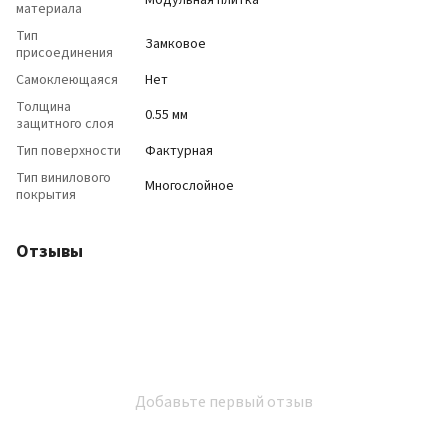
Модульная плитка
материала
Тип
Замковое
присоединения
Самоклеющаяся
Нет
Толщина
0.55 мм
защитного слоя
Тип поверхности
Фактурная
Тип винилового
Многослойное
покрытия
Отзывы
Добавьте первый отзыв